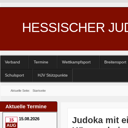
HESSISCHER JU
Verband
Termine
Wettkampfsport
Breitensport
Schulsport
HJV Stützpunkte
Aktuelle Seite:
Startseite
Aktuelle Termine
Judoka mit e
15.08.2026
15
AUG