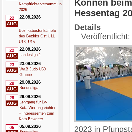
Können beim 
Kampfrichterversammlung
2026
Hessentag 20
22.08.2026
22
AUG
Details
Bezirksbestenkämpfe
Veröffentlicht
des Bezirks Ost U11,
U13, U15
22.08.2026
22
Landesliga 1
AUG
23.08.2026
23
W&B Judo Ü50
AUG
Gruppe
29.08.2026
29
Bundesliga
AUG
29.08.2026
29
Lehrgang für LV-
AUG
Kata-Wertungsrichter
+ Interessenten zum
Kata Bewerter
05.09.2026
05
2023 in Pfungst
Bundesliga