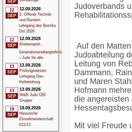
SEP
Judoverbands u
12.09.2026
12
Rehabilitations
2. Offener Technik-
SEP
und Randori-
Lehrgang des Bezirks
Ost 2026
12.09.2026
12
Auf den Matten 
Breitensport:
SEP
Generationenübergreifend
Judoabteilung d
– Judo für alle
Leitung von Reb
13.09.2026
13
Dammann, Raine
Prüfungswesen:
SEP
Lehrgang Dan-
und Maren Stah
Vorbereitung
Hofmann mehrere
13.09.2026
13
W&B Judo Ü50
SEP
die angereisten 
Gruppe
Hessentagsbesu
19.09.2026
19
Hessische
SEP
Einzelmeisterschaft
Mit viel Freude
U11/13