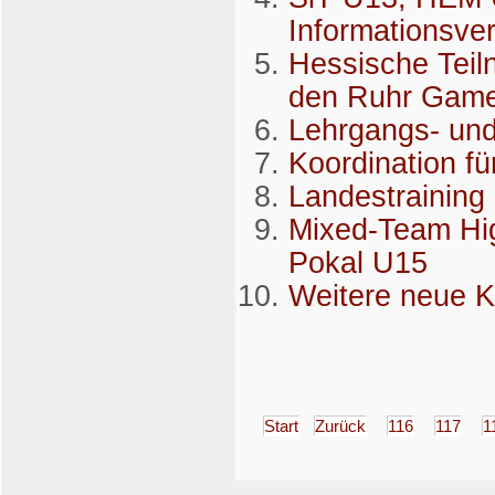
Informationsve
Hessische Teil
den Ruhr Gam
Lehrgangs- und
Koordination f
Landestraining
Mixed-Team Hi
Pokal U15
Weitere neue K
Start
Zurück
116
117
1