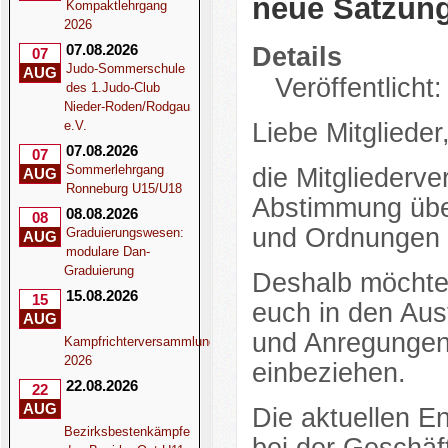
neue Satzun
Kompaktlehrgang
2026
07.08.2026
Details
07
Judo-Sommerschule
AUG
Veröffentlicht
des 1.Judo-Club
Nieder-Roden/Rodgau
e.V.
Liebe Mitglieder
07.08.2026
07
Sommerlehrgang
die Mitgliederv
AUG
Ronneburg U15/U18
Abstimmung übe
08.08.2026
08
und Ordnungen 
Graduierungswesen:
AUG
modulare Dan-
Graduierung
Deshalb möchten
15.08.2026
15
euch in den Au
AUG
und Anregungen 
Kampfrichterversammlung
2026
einbeziehen.
22.08.2026
22
AUG
Die aktuellen E
Bezirksbestenkämpfe