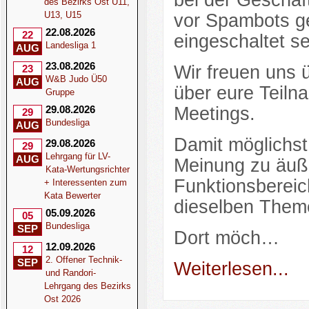
bei der Geschäf
des Bezirks Ost U11,
U13, U15
vor Spambots ge
22.08.2026
22
eingeschaltet se
Landesliga 1
AUG
23.08.2026
Wir freuen uns 
23
W&B Judo Ü50
AUG
über eure Teil
Gruppe
29.08.2026
Meetings.
29
Bundesliga
AUG
Damit möglichst 
29.08.2026
29
Lehrgang für LV-
AUG
Meinung zu äuße
Kata-Wertungsrichter
Funktionsbereic
+ Interessenten zum
Kata Bewerter
dieselben Them
05.09.2026
05
Bundesliga
SEP
Dort möch…
12.09.2026
12
2. Offener Technik-
SEP
Weiterlesen...
und Randori-
Lehrgang des Bezirks
Ost 2026