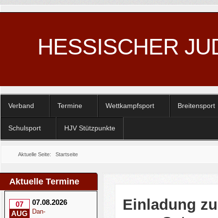
HESSISCHER JU
Verband
Termine
Wettkampfsport
Breitensport
Schulsport
HJV Stützpunkte
Aktuelle Seite:
Startseite
Aktuelle Termine
Einladung zu
07.08.2026
07
Dan-
AUG