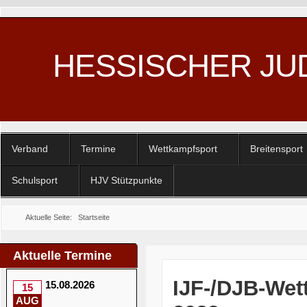
HESSISCHER JU
Verband
Termine
Wettkampfsport
Breitensport
Schulsport
HJV Stützpunkte
Aktuelle Seite:
Startseite
Aktuelle Termine
IJF-/DJB-Wet
15.08.2026
15
AUG