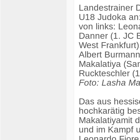
Landestrainer D
U18 Judoka an
von links: Leo
Danner (1. JC B
West Frankfurt)
Albert Burmann
Makalatiya (Sa
Ruckteschler (1
Foto: Lasha Ma
Das aus hessis
hochkarätig bes
Makalatiyamit d
und im Kampf u
Leonardo Fiore