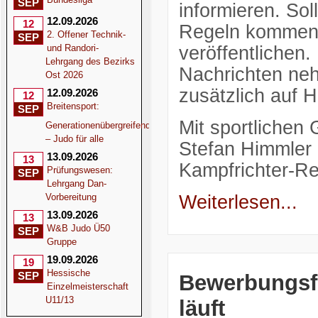
SEP
informieren. So
12.09.2026
12
Regeln kommen, 
2. Offener Technik-
SEP
und Randori-
veröffentlichen.
Lehrgang des Bezirks
Nachrichten neh
Ost 2026
zusätzlich auf 
12.09.2026
12
Breitensport:
SEP
Mit sportlichen
Generationenübergreifend
– Judo für alle
Stefan Himmler
13.09.2026
13
Kampfrichter-Re
Prüfungswesen:
SEP
Lehrgang Dan-
Vorbereitung
Weiterlesen...
13.09.2026
13
W&B Judo Ü50
SEP
Gruppe
19.09.2026
19
Hessische
SEP
Bewerbungsfr
Einzelmeisterschaft
U11/13
läuft