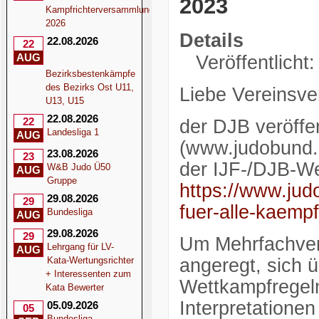
2023
Kampfrichterversammlung
2026
Details
22.08.2026
22
AUG
Veröffentlicht
Bezirksbestenkämpfe
des Bezirks Ost U11,
Liebe Vereinsver
U13, U15
22.08.2026
22
der DJB veröffen
Landesliga 1
AUG
(www.judobund.d
23.08.2026
23
der IJF-/DJB-Wet
W&B Judo Ü50
AUG
Gruppe
https://www.judo
29.08.2026
29
fuer-alle-kaempf
Bundesliga
AUG
29.08.2026
29
Um Mehrfachverö
Lehrgang für LV-
AUG
Kata-Wertungsrichter
angeregt, sich ü
+ Interessenten zum
Wettkampfregeln
Kata Bewerter
Interpretatione
05.09.2026
05
Bundesliga