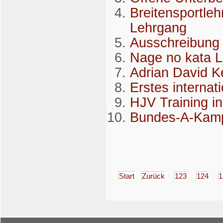
Breitensportleh
Lehrgang
Ausschreibung 
Nage no kata 
Adrian David Ke
Erstes internat
HJV Training i
Bundes-A-Kampf
Start
Zurück
123
124
1
© Hessischer Judo-Ver