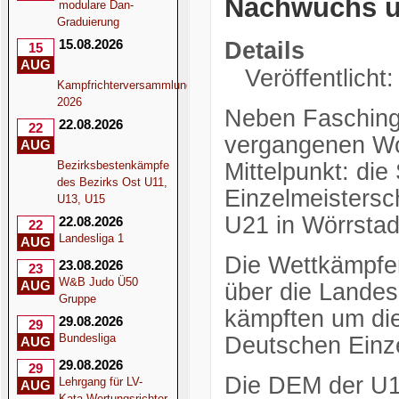
Nachwuchs ü
modulare Dan-
Graduierung
15.08.2026
Details
15
AUG
Veröffentlicht
Kampfrichterversammlung
2026
Neben Fasching
22.08.2026
22
vergangenen Wo
AUG
Bezirksbestenkämpfe
Mittelpunkt: di
des Bezirks Ost U11,
Einzelmeistersc
U13, U15
U21 in Wörrstad
22.08.2026
22
Landesliga 1
AUG
Die Wettkämpfer
23.08.2026
23
W&B Judo Ü50
AUG
über die Landesm
Gruppe
kämpften um die
29.08.2026
29
Bundesliga
Deutschen Einze
AUG
29.08.2026
29
Die DEM der U18
Lehrgang für LV-
AUG
Kata-Wertungsrichter