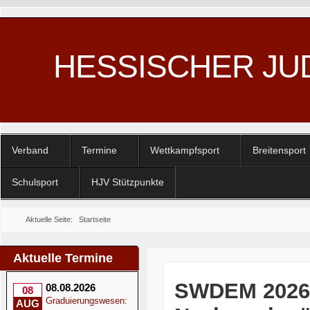
HESSISCHER JU
Verband
Termine
Wettkampfsport
Breitensport
Schulsport
HJV Stützpunkte
Aktuelle Seite:
Startseite
Aktuelle Termine
SWDEM 2026 
08.08.2026
08
Graduierungswesen:
AUG