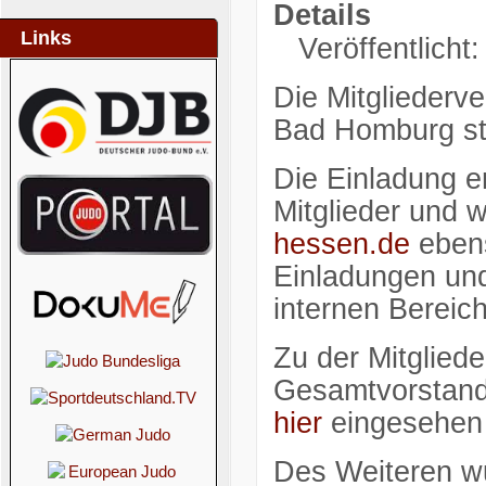
Details
Links
Veröffentlicht
Die Mitgliederv
Bad Homburg st
Die Einladung er
Mitglieder und 
hessen.de
ebens
Einladungen und
internen Bereic
Zu der Mitglie
Gesamtvorstand e
hier
eingesehen
Des Weiteren wu