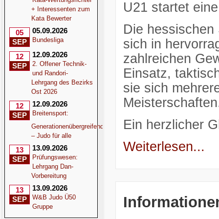
U21 startet ein
+ Interessenten zum
Kata Bewerter
Die hessischen 
05.09.2026
05
Bundesliga
sich in hervorr
SEP
12.09.2026
zahlreichen Gew
12
2. Offener Technik-
SEP
Einsatz, taktisc
und Randori-
Lehrgang des Bezirks
sie sich mehrere
Ost 2026
Meisterschaften
12.09.2026
12
Breitensport:
SEP
Ein herzlicher 
Generationenübergreifend
– Judo für alle
Weiterlesen...
13.09.2026
13
Prüfungswesen:
SEP
Lehrgang Dan-
Vorbereitung
13.09.2026
13
Informatione
W&B Judo Ü50
SEP
Gruppe