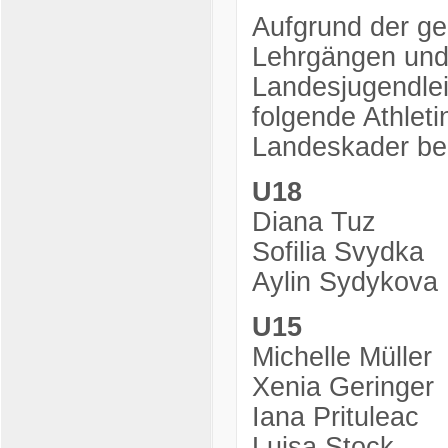
Aufgrund der ge
Lehrgängen und
Landesjugendlei
folgende Athlet
Landeskader be
U18
Diana Tuz
Sofilia Svydka
Aylin Sydykova
U15
Michelle Müller
Xenia Geringer
Iana Prituleac
Luisa Stock