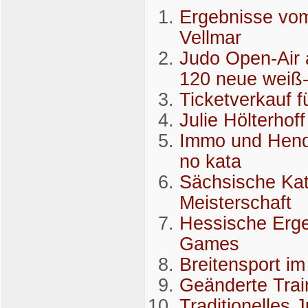
Ergebnisse vom
Vellmar
Judo Open-Air 
120 neue weiß-
Ticketverkauf f
Julie Hölterho
Immo und Hendr
no kata
Sächsische Kat
Meisterschaft
Hessische Erg
Games
Breitensport i
Geänderte Trai
Traditionelles 