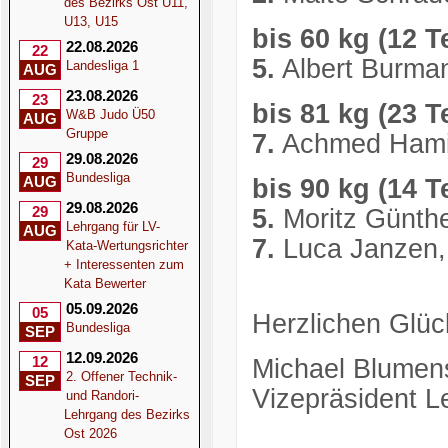
des Bezirks Ost U11,
U13, U15
bis 60 kg (12 T
22.08.2026
22
5.
Albert Burma
Landesliga 1
AUG
23.08.2026
23
bis 81 kg (23 T
W&B Judo Ü50
AUG
Gruppe
7.
Achmed Hami
29.08.2026
29
Bundesliga
AUG
bis 90 kg (14 T
29.08.2026
29
5.
Moritz Günt
Lehrgang für LV-
AUG
7.
Luca Janzen,
Kata-Wertungsrichter
+ Interessenten zum
Kata Bewerter
05.09.2026
05
Herzlichen Glüc
Bundesliga
SEP
12.09.2026
12
Michael Blumen
2. Offener Technik-
SEP
Vizepräsident L
und Randori-
Lehrgang des Bezirks
Ost 2026