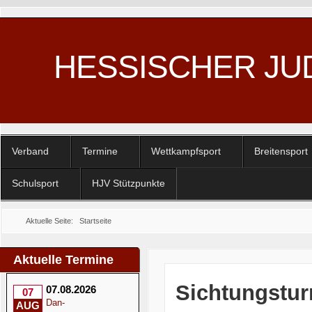
HESSISCHER JU
Verband
Termine
Wettkampfsport
Breitensport
Schulsport
HJV Stützpunkte
Aktuelle Seite:
Startseite
Aktuelle Termine
Sichtungstur
07.08.2026
07
Dan-
AUG