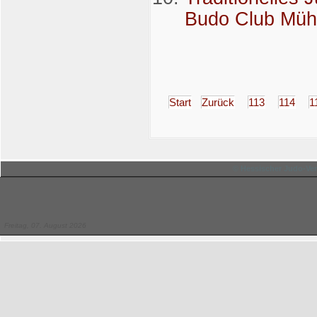
Budo Club Mühlh
Start
Zurück
113
114
1
© Hessischer Judo-Ver
Freitag, 07. August 2026