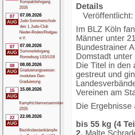
Kompaktlehrgang
Details
2026
Veröffentlicht:
07.08.2026
07
Judo-Sommerschule
AUG
des 1.Judo-Club
Im BLZ Köln fan
Nieder-Roden/Rodgau
Männer unter 21
e.V.
07.08.2026
Bundestrainer An
07
Sommerlehrgang
AUG
Domstadt unter 
Ronneburg U15/U18
Die Titel in de
08.08.2026
08
Graduierungswesen:
AUG
gestreut und gi
modulare Dan-
Landesverbände
Graduierung
15.08.2026
15
Vereinen am Sta
AUG
Kampfrichterversammlung
Die Ergebnisse 
2026
22.08.2026
22
bis 55 kg (4 Te
AUG
Bezirksbestenkämpfe
2.
Malte Schrad