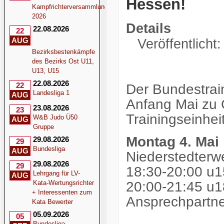
Hessen!
Kampfrichterversammlung
2026
Details
22.08.2026
22
AUG
Veröffentlicht:
Bezirksbestenkämpfe
des Bezirks Ost U11,
U13, U15
22.08.2026
22
Der Bundestrai
Landesliga 1
AUG
Anfang Mai zu G
23.08.2026
23
Trainingseinhei
W&B Judo Ü50
AUG
Gruppe
Montag 4. Mai
29.08.2026
29
Bundesliga
AUG
Niederstedter
29.08.2026
29
18:30-20:00 u1
Lehrgang für LV-
AUG
20:00-21:45 u
Kata-Wertungsrichter
+ Interessenten zum
Ansprechpartne
Kata Bewerter
05.09.2026
05
Bundesliga