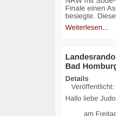
NRW mit Sode-T
Finale einen As
besiegte. Die
Weiterlesen...
Landesrandor
Bad Hombur
Details
Veröffentlicht:
Hallo liebe Judo
am Freitag de