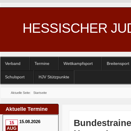
HESSISCHER JU
Verband
Termine
Wettkampfsport
Breitensport
Schulsport
HJV Stützpunkte
Aktuelle Seite:
Startseite
Aktuelle Termine
Bundestrain
15.08.2026
15
AUG