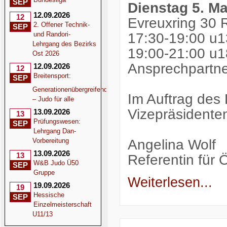
SEP
Dienstag 5. Ma
12.09.2026
12
Evreuxring 30 
2. Offener Technik-
SEP
17:30-19:00 u1
und Randori-
Lehrgang des Bezirks
19:00-21:00 u
Ost 2026
Ansprechpartne
12.09.2026
12
Breitensport:
SEP
Generationenübergreifend
Im Auftrag des
– Judo für alle
Vizepräsidente
13.09.2026
13
Prüfungswesen:
SEP
Lehrgang Dan-
Angelina Wolf
Vorbereitung
13.09.2026
13
Referentin für Ö
W&B Judo Ü50
SEP
Gruppe
Weiterlesen...
19.09.2026
19
Hessische
SEP
Einzelmeisterschaft
U11/13