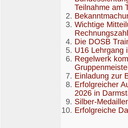
Teilnahme am T
Bekanntmachun
Wichtige Mittei
Rechnungszah
Die DOSB Trai
U16 Lehrgang 
Regelwerk komp
Gruppenmeiste
Einladung zur 
Erfolgreicher A
2026 in Darmst
Silber-Medaill
Erfolgreiche D