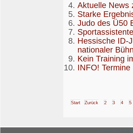
Aktuelle News 
Starke Ergebni
Judo des Ü50 B
Sportassistent
Hessische ID-Ju
nationaler Büh
Kein Training i
INFO! Termin
Start
Zurück
2
3
4
5
© Hessischer Judo-Ver