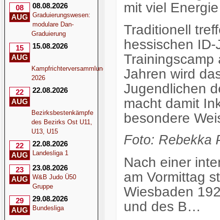
mit viel Energi
08.08.2026
08
Graduierungswesen:
AUG
modulare Dan-
Traditionell tre
Graduierung
hessischen ID
15.08.2026
15
Trainingscamp 
AUG
Kampfrichterversammlung
Jahren wird da
2026
Jugendlichen d
22.08.2026
22
macht damit In
AUG
Bezirksbestenkämpfe
besondere Weis
des Bezirks Ost U11,
U13, U15
Foto:
Rebekka P
22.08.2026
22
Landesliga 1
AUG
Nach einer int
23.08.2026
23
am Vormittag s
W&B Judo Ü50
AUG
Gruppe
Wiesbaden 1922
29.08.2026
29
und des B…
Bundesliga
AUG