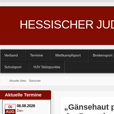
HESSISCHER JU
Verband
Termine
Wettkampfsport
Breitensport
Schulsport
HJV Stützpunkte
Aktuelle Seite:
Startseite
Aktuelle Termine
„Gänsehaut p
06.08.2026
06
Dan-
AUG