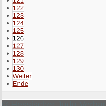
121
122
123
124
125
126
127
128
129
130
Weiter
Ende
© Hessischer Judo-Verband