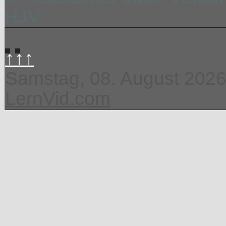
HJV
↑↑↑
Samstag, 08. August 202
LernVid.com