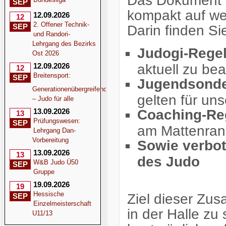
Das Dokument b
SEP
kompakt auf we
12.09.2026
12
2. Offener Technik-
SEP
Darin finden Si
und Randori-
Lehrgang des Bezirks
Judogi-Rege
Ost 2026
aktuell zu be
12.09.2026
12
Breitensport:
SEP
Jugendsonde
Generationenübergreifend
gelten für un
– Judo für alle
Coaching-Re
13.09.2026
13
Prüfungswesen:
SEP
am Mattenran
Lehrgang Dan-
Vorbereitung
Sowie verbo
13.09.2026
13
des Judo
W&B Judo Ü50
SEP
Gruppe
19.09.2026
19
Hessische
Ziel dieser Zus
SEP
Einzelmeisterschaft
in der Halle zu 
U11/13