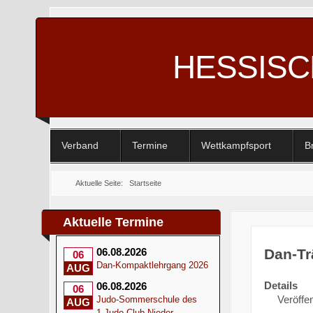
HESSIS
Verband
Termine
Wettkampfsport
B
Aktuelle Seite:
Startseite
Aktuelle Termine
Dan-Tr
06.08.2026
06
Dan-Kompaktlehrgang 2026
AUG
Details
06.08.2026
06
Veröffen
Judo-Sommerschule des
AUG
1.Judo-Club Nieder-