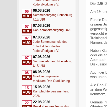
Die DJB D
Roden/Rodgau e.V.
06.08.2026
06
Am 19. und
Sommerlehrgang Ronneburg
AUG
Für die Da
U15/U18
unserer Ju
07.08.2026
07
gegenseiti
Dan-Kompaktlehrgang 2026
AUG
versucht e
07.08.2026
Trainingse
07
Judo-Sommerschule des
Namen, das
AUG
1.Judo-Club Nieder-
Neben Klau
Roden/Rodgau e.V.
oder die e
07.08.2026
07
Aber auch 
Sommerlehrgang Ronneburg
AUG
Diskussion
U15/U18
08.08.2026
Auch der 
08
Graduierungswesen:
was unter 
AUG
modulare Dan-Graduierung
Alle Dan-T
15.08.2026
15
an dem Woc
Kampfrichterversammlung
AUG
kommen“, 
2026
22.08.2026
Genaue Inf
22
Oktober 2
Bezirksbestenkämpfe des