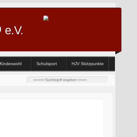
D
e.V.
Kindeswohl
Schulsport
HJV Stützpunkte