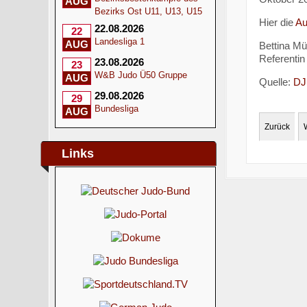
AUG
Bezirks Ost U11, U13, U15
Hier die
Au
22.08.2026
22
Landesliga 1
AUG
Bettina Mül
Referentin 
23.08.2026
23
W&B Judo Ü50 Gruppe
AUG
Quelle:
DJ
29.08.2026
29
Bundesliga
AUG
Zurück
Links