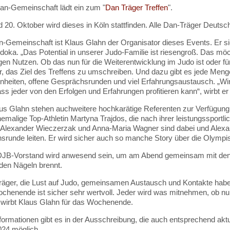
an-Gemeinschaft lädt ein zum "
Dan Träger Treffen
".
 20. Oktober wird dieses in Köln stattfinden. Alle Dan-Träger Deutsch
n-Gemeinschaft ist Klaus Glahn der Organisator dieses Events. Er sie
doka. „Das Potential in unserer Judo-Familie ist riesengroß. Das mö
gen Nutzen. Ob das nun für die Weiterentwicklung im Judo ist oder für
r, das Ziel des Treffens zu umschreiben. Und dazu gibt es jede Men
inheiten, offene Gesprächsrunden und viel Erfahrungsaustausch. „Wi
s jeder von den Erfolgen und Erfahrungen profitieren kann“, wirbt er 
s Glahn stehen auchweitere hochkarätige Referenten zur Verfügung:
hemalige Top-Athletin Martyna Trajdos, die nach ihrer leistungssportli
Alexander Wieczerzak und Anna-Maria Wagner sind dabei und Alexan
srunde leiten. Er wird sicher auch so manche Story über die Olympis
DJB-Vorstand wird anwesend sein, um am Abend gemeinsam mit den
den Nägeln brennt.
räger, die Lust auf Judo, gemeinsamen Austausch und Kontakte haben
henende ist sicher sehr wertvoll. Jeder wird was mitnehmen, ob nun 
wirbt Klaus Glahn für das Wochenende.
ormationen gibt es in der Ausschreibung, die auch entsprechend aktua
024 möglich.