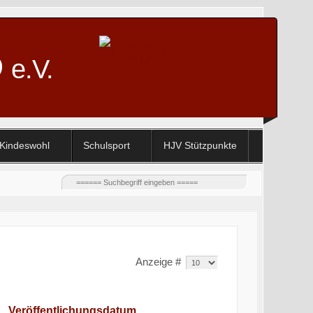
D
e.V.
Kindeswohl
Schulsport
HJV Stützpunkte
Anzeige #
Veröffentlichungsdatum