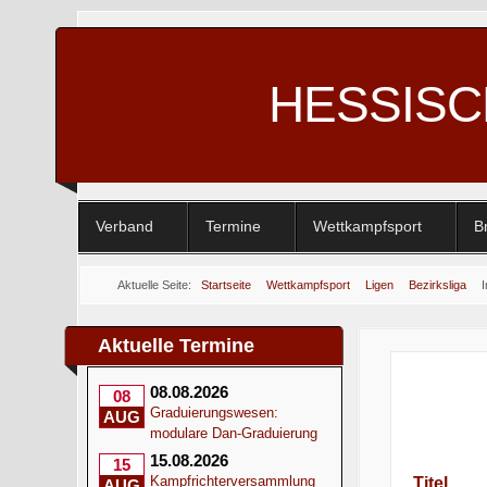
HESSIS
Verband
Termine
Wettkampfsport
B
Aktuelle Seite:
Startseite
Wettkampfsport
Ligen
Bezirksliga
Aktuelle Termine
08.08.2026
08
Graduierungswesen:
AUG
modulare Dan-Graduierung
15.08.2026
15
Kampfrichterversammlung
Titel
AUG