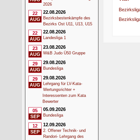
2026
Bezirksli
22.08.2026
22
Bezirksbestenkämpfe des
Bezirkslig
AUG
Bezirks Ost U11, U13, U15
22.08.2026
22
Landesliga 1
AUG
23.08.2026
23
W&B Judo Ü50 Gruppe
AUG
29.08.2026
29
Bundesliga
AUG
29.08.2026
29
Lehrgang für LV-Kata-
AUG
Wertungsrichter +
Interessenten zum Kata
Bewerter
05.09.2026
05
Bundesliga
SEP
12.09.2026
12
2. Offener Technik- und
SEP
Randori- Lehrgang des