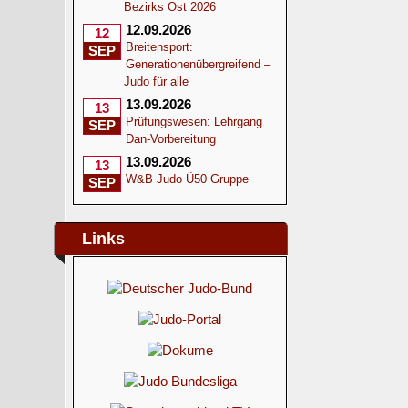
Bezirks Ost 2026
12.09.2026
12
Breitensport:
SEP
Generationenübergreifend –
Judo für alle
13.09.2026
13
Prüfungswesen: Lehrgang
SEP
Dan-Vorbereitung
13.09.2026
13
W&B Judo Ü50 Gruppe
SEP
Links