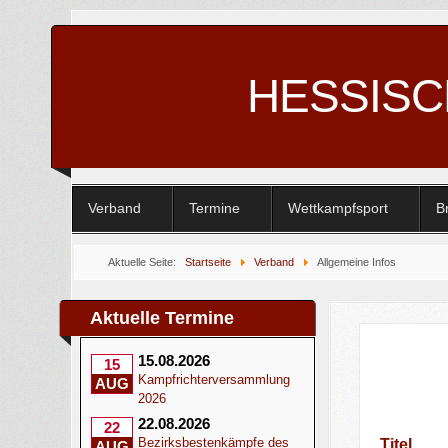
HESSIS
Verband
Termine
Wettkampfsport
B
Aktuelle Seite:
Startseite
Verband
Allgemeine Infos
Aktuelle Termine
15.08.2026
15
Kampfrichterversammlung
AUG
2026
22.08.2026
22
Bezirksbestenkämpfe des
Titel
AUG