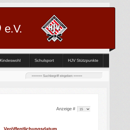
D
e.V.
Kindeswohl
Schulsport
HJV Stützpunkte
Anzeige #
Veröffentlichungsdatum