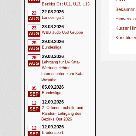
Bezirks Ost U11, U13, U15
Bekanntma
22.08.2026
22
Landesliga 1
Hinweis z
AUG
23.08.2026
23
Kurzer Hi
W&B Judo Ü50 Gruppe
AUG
Konstitui
29.08.2026
29
Bundesliga
AUG
29.08.2026
29
Lehrgang für LV-Kata-
AUG
Wertungsrichter +
Interessenten zum Kata
Bewerter
05.09.2026
05
Bundesliga
SEP
12.09.2026
12
2. Offener Technik- und
SEP
Randori- Lehrgang des
Bezirks Ost 2026
12.09.2026
12
Breitensport:
SEP