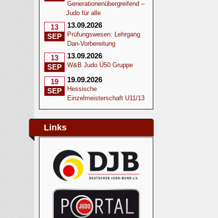
Generationenübergreifend –
Judo für alle
13.09.2026
13
Prüfungswesen: Lehrgang
SEP
Dan-Vorbereitung
13.09.2026
13
W&B Judo Ü50 Gruppe
SEP
19.09.2026
19
Hessische
SEP
Einzelmeisterschaft U11/13
Links