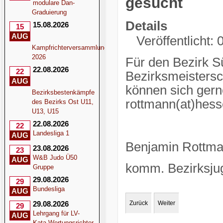
gesucht
modulare Dan-
Graduierung
Details
15.08.2026
15
AUG
Veröffentlicht:
Kampfrichterversammlung
2026
Für den Bezirk Sü
22.08.2026
22
Bezirksmeistersc
AUG
können sich ger
Bezirksbestenkämpfe
rottmann(at)hes
des Bezirks Ost U11,
U13, U15
22.08.2026
22
Landesliga 1
AUG
Benjamin Rottm
23.08.2026
23
W&B Judo Ü50
AUG
komm. Bezirksju
Gruppe
29.08.2026
29
Bundesliga
AUG
29.08.2026
Zurück
Weiter
29
Lehrgang für LV-
AUG
Kata-Wertungsrichter