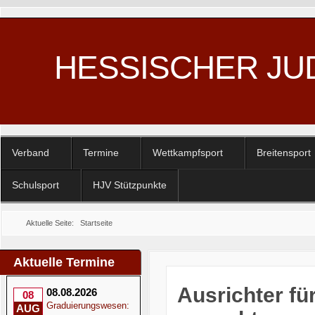
HESSISCHER JU
Verband
Termine
Wettkampfsport
Breitensport
Schulsport
HJV Stützpunkte
Aktuelle Seite:
Startseite
Aktuelle Termine
Ausrichter fü
08.08.2026
08
Graduierungswesen:
AUG