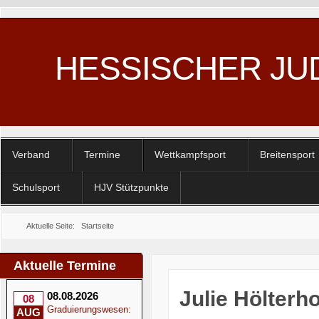
HESSISCHER JU
Verband
Termine
Wettkampfsport
Breitensport
Schulsport
HJV Stützpunkte
Aktuelle Seite:
Startseite
Aktuelle Termine
Julie Hölterh
08.08.2026
08
Graduierungswesen:
AUG