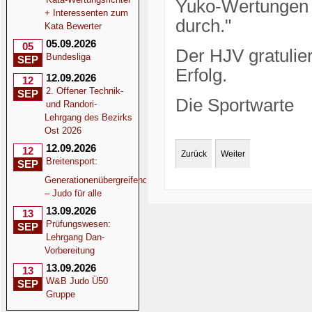
Yuko-Wertungen 
+ Interessenten zum
durch."
Kata Bewerter
05.09.2026
05
Der HJV gratulier
Bundesliga
SEP
Erfolg.
12.09.2026
12
2. Offener Technik-
SEP
Die Sportwarte
und Randori-
Lehrgang des Bezirks
Ost 2026
12.09.2026
12
Zurück
Weiter
Breitensport:
SEP
Generationenübergreifend
– Judo für alle
13.09.2026
13
Prüfungswesen:
SEP
Lehrgang Dan-
Vorbereitung
13.09.2026
13
W&B Judo Ü50
SEP
Gruppe