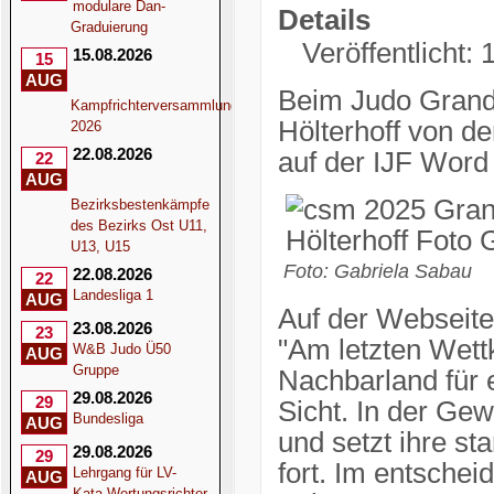
modulare Dan-
Details
Graduierung
Veröffentlicht:
15.08.2026
15
AUG
Beim Judo Grand 
Kampfrichterversammlung
Hölterhoff von d
2026
22.08.2026
auf der IJF Word 
22
AUG
Bezirksbestenkämpfe
des Bezirks Ost U11,
U13, U15
Foto: Gabriela Sabau
22.08.2026
22
Landesliga 1
AUG
Auf der Webseite
23.08.2026
23
"Am letzten Wettk
W&B Judo Ü50
AUG
Gruppe
Nachbarland für 
29.08.2026
29
Sicht. In der Gew
Bundesliga
AUG
und setzt ihre s
29.08.2026
29
fort. Im entschei
Lehrgang für LV-
AUG
Kata-Wertungsrichter