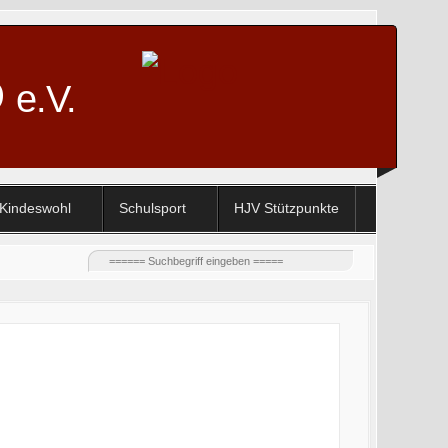
D
e.V.
Kindeswohl
Schulsport
HJV Stützpunkte