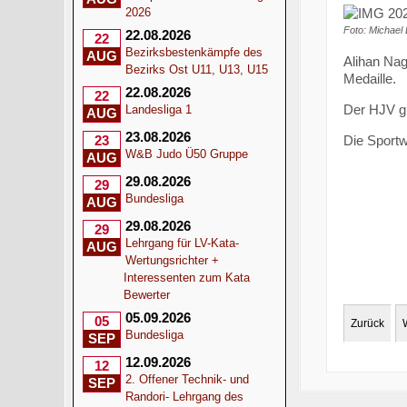
2026
Foto: Michael
22.08.2026
22
Bezirksbestenkämpfe des
AUG
Alihan Nag
Bezirks Ost U11, U13, U15
Medaille.
22.08.2026
22
Der HJV gra
Landesliga 1
AUG
23.08.2026
Die Sportw
23
W&B Judo Ü50 Gruppe
AUG
29.08.2026
29
Bundesliga
AUG
29.08.2026
29
Lehrgang für LV-Kata-
AUG
Wertungsrichter +
Interessenten zum Kata
Bewerter
05.09.2026
05
Zurück
Bundesliga
SEP
12.09.2026
12
2. Offener Technik- und
SEP
Randori- Lehrgang des