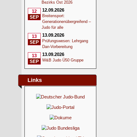
Bezirks Ost 2026
12.09.2026
12
Breitensport:
SEP
Generationenübergreifend –
Judo für alle
13.09.2026
13
Prüfungswesen: Lehrgang
SEP
Dan-Vorbereitung
13.09.2026
13
W&B Judo Ü50 Gruppe
SEP
Links