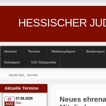
HESSISCHER JU
Verband
Termine
Wettkampfsport
Breitensport
Schulsport
HJV Stützpunkte
Aktuelle Seite:
Startseite
Aktuelle Termine
Neues ehrenam
07.08.2026
07
Dan-
AUG