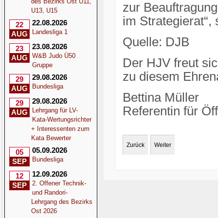
des Bezirks Ost U11,
zur Beauftragung
U13, U15
im Strategierat“
22.08.2026
22
Landesliga 1
AUG
Quelle: DJB
23.08.2026
23
W&B Judo Ü50
AUG
Der HJV freut sic
Gruppe
zu diesem Ehre
29.08.2026
29
Bundesliga
AUG
Bettina Müller
29.08.2026
29
Referentin für Öff
Lehrgang für LV-
AUG
Kata-Wertungsrichter
+ Interessenten zum
Kata Bewerter
Zurück
Weiter
05.09.2026
05
Bundesliga
SEP
12.09.2026
12
2. Offener Technik-
SEP
und Randori-
Lehrgang des Bezirks
Ost 2026