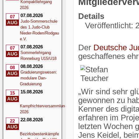
Mitgliederver
Kompaktlehrgang
2026
Details
07.08.2026
07
Judo-Sommerschule
AUG
Veröffentlicht:
des 1.Judo-Club
Nieder-Roden/Rodgau
e.V.
Der
Deutsche Ju
07.08.2026
07
Sommerlehrgang
AUG
geschaffenes ehr
Ronneburg U15/U18
08.08.2026
08
Graduierungswesen:
AUG
modulare Dan-
Graduierung
„Wir sind sehr gl
15.08.2026
15
gewonnen zu habe
AUG
Kampfrichterversammlung
Kenner des digit
2026
erfahren im Proj
22.08.2026
22
letzten Wochen ge
AUG
Jens Keidel, bei
Bezirksbestenkämpfe