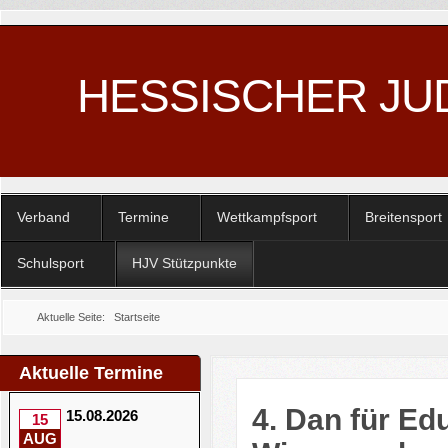
HESSISCHER JU
Verband
Termine
Wettkampfsport
Breitensport
Schulsport
HJV Stützpunkte
Aktuelle Seite:
Startseite
Aktuelle Termine
4. Dan für Ed
15.08.2026
15
AUG