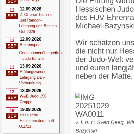
Die Ehrung wurd
SEP
Hessischen Judo-
12.09.2026
12
2. Offener Technik-
SEP
des HJV-Ehrenrat
und Randori-
Michael Bazynski
Lehrgang des Bezirks
Ost 2026
12.09.2026
12
Wir schätzen uns
Breitensport:
SEP
die nicht nur He
Generationenübergreifend
der Judo-Welt ve
– Judo für alle
13.09.2026
und euren langjäh
13
Prüfungswesen:
SEP
neben der Matte.
Lehrgang Dan-
Vorbereitung
13.09.2026
13
W&B Judo Ü50
SEP
Gruppe
19.09.2026
19
Hessische
SEP
Einzelmeisterschaft
v. l. n. r.: Sven Deeg, W
U11/13
Bazynski