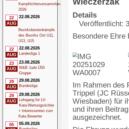
Wieczerzak
Kampfrichterversammlung
2026
Details
22.08.2026
22
Veröffentlicht:
AUG
Bezirksbestenkämpfe
Besondere Ehre b
des Bezirks Ost U11,
U13, U15
22.08.2026
22
Landesliga 1
AUG
23.08.2026
23
W&B Judo Ü50
AUG
Gruppe
29.08.2026
29
Im Rahmen des F
Bundesliga
AUG
Trippel (JC Rüss
29.08.2026
29
Wiesbaden) für i
Lehrgang für LV-
AUG
Kata-Wertungsrichter
und ihren Beitra
+ Interessenten zum
ausgezeichnet.
Kata Bewerter
05.09.2026
05
Bundesliga