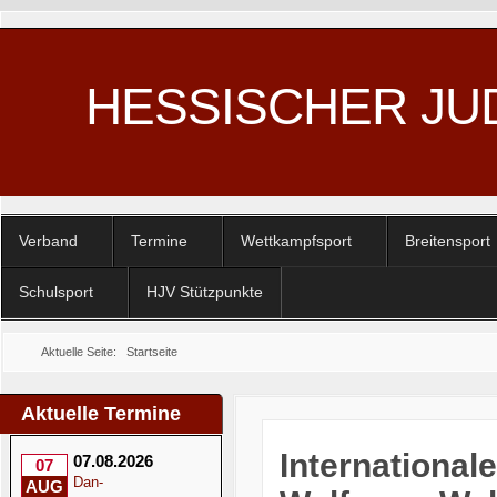
HESSISCHER JU
Verband
Termine
Wettkampfsport
Breitensport
Schulsport
HJV Stützpunkte
Aktuelle Seite:
Startseite
Aktuelle Termine
International
07.08.2026
07
Dan-
AUG