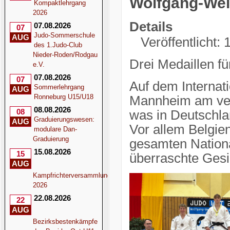
Wolfgang-Wel
Kompaktlehrgang
2026
Details
07.08.2026
07
Judo-Sommerschule
AUG
Veröffentlicht
des 1.Judo-Club
Nieder-Roden/Rodgau
Drei Medaillen f
e.V.
07.08.2026
07
Auf dem Internat
Sommerlehrgang
AUG
Ronneburg U15/U18
Mannheim am ver
08.08.2026
08
was in Deutschla
Graduierungswesen:
AUG
Vor allem Belgie
modulare Dan-
Graduierung
gesamten Nationa
15.08.2026
15
überraschte Gesi
AUG
Kampfrichterversammlung
2026
22.08.2026
22
AUG
Bezirksbestenkämpfe