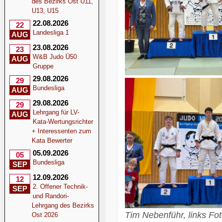
des Bezirks Ost U11,
U13, U15
22.08.2026
22
Landesliga 1
AUG
23.08.2026
23
W&B Judo Ü50
AUG
Gruppe
29.08.2026
29
Bundesliga
AUG
29.08.2026
29
Lehrgang für LV-
AUG
Kata-Wertungsrichter
+ Interessenten zum
Kata Bewerter
05.09.2026
05
Bundesliga
SEP
12.09.2026
12
2. Offener Technik-
SEP
und Randori-
Lehrgang des Bezirks
Tim Nebenführ, l
Ost 2026