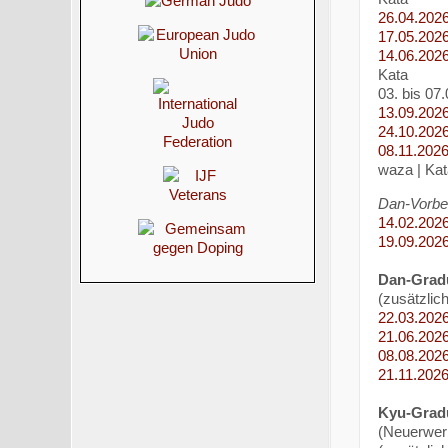
26.04.202
17.05.202
14.06.202
Kata
03. bis 07
13.09.202
24.10.202
08.11.202
waza | Kat
Dan-Vorber
14.02.202
19.09.202
Dan-Gradu
(zusätzlic
22.03.202
21.06.202
08.08.202
21.11.202
Kyu-Gradu
(Neuerwer