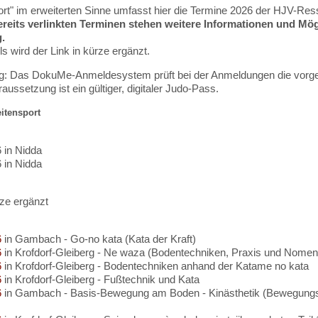
ort" im erweiterten Sinne umfasst hier die Termine 2026 der HJV-Res
ereits verlinkten Terminen stehen weitere Informationen und Mö
.
s wird der Link in kürze ergänzt.
: Das DokuMe-Anmeldesystem prüft bei der Anmeldungen die vorge
aussetzung ist ein gültiger, digitaler Judo-Pass.
itensport
 in Nidda
 in Nidda
rze ergänzt
6
in Gambach - Go-no kata (Kata der Kraft)
6
in Krofdorf-Gleiberg - Ne waza (Bodentechniken, Praxis und Nomen
6
in Krofdorf-Gleiberg - Bodentechniken anhand der Katame no kata
6
in Krofdorf-Gleiberg - Fußtechnik und Kata
6
in Gambach - Basis-Bewegung am Boden - Kinästhetik (Bewegun