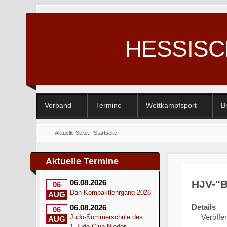
HESSIS
Verband
Termine
Wettkampfsport
B
Aktuelle Seite:
Startseite
Aktuelle Termine
HJV-"B
06.08.2026
06
Dan-Kompaktlehrgang 2026
AUG
Details
06.08.2026
06
Veröffen
Judo-Sommerschule des
AUG
1.Judo-Club Nieder-