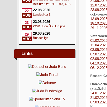
AUG
21.05.202
Bezirks Ost U11, U13, U15
12.07.202
23.08.202
22.08.2026
22
gokyo-no-
Landesliga 1
AUG
13.09.202
23.08.2026
23
18.10.202
W&B Judo Ü50 Gruppe
AUG
29.11.202
29.08.2026
29
Veteranen
Bundesliga
AUG
01.02.202
12.04.202
03.05.202
Links
07.07.202
02.08.202
04.10.202
06.12.202
Ressort: G
Dan-Vorbe
(zusätzlic
24.01.202
21.02.202
07.03.202
Kata