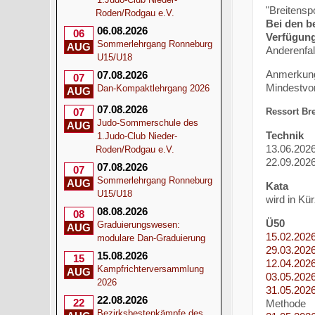
"Breitensp
Roden/Rodgau e.V.
Bei den b
06.08.2026
06
Verfügung
Sommerlehrgang Ronneburg
AUG
Anderenfall
U15/U18
Anmerkung
07.08.2026
07
Mindestvor
Dan-Kompaktlehrgang 2026
AUG
07.08.2026
Ressort Bre
07
Judo-Sommerschule des
AUG
Technik
1.Judo-Club Nieder-
13.06.2026
Roden/Rodgau e.V.
22.09.2026
07.08.2026
07
Sommerlehrgang Ronneburg
AUG
Kata
U15/U18
wird in Kü
08.08.2026
08
Ü50
Graduierungswesen:
AUG
15.02.202
modulare Dan-Graduierung
29.03.202
15.08.2026
15
12.04.202
Kampfrichterversammlung
AUG
03.05.202
2026
31.05.202
22.08.2026
22
Methode
Bezirksbestenkämpfe des