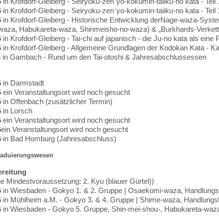
6
in Krofdorf-Gleiberg - Seiryoku-zen`yo-kokumin-taiiku-no kata - Teil 
6
in Krofdorf-Gleiberg - Seiryoku-zen`yo-kokumin-taiiku-no kata - Teil 
6
in Krofdorf-Gleiberg - Historische Entwicklung derNage-waza-Sys
waza, Habukareta-waza, Shinmeisho-no-waza) & „Burkhards-Verkett
6
in Krofdorf-Gleiberg - Tai-chi auf japanisch - die Ju-no kata als eine
6
in Krofdorf-Gleiberg - Allgemeine Grundlagen der Kodokan Kata - Ka
6
in Gambach - Rund um den Tai-otoshi & Jahresabschlussessen
6
in Darmstadt
6
ein Veranstaltungsort wird noch gesucht
6
in Offenbach (zusätzlicher Termin)
6
in Lorsch
6
ein Veranstaltungsort wird noch gesucht
6
ein Veranstaltungsort wird noch gesucht
6
in Bad Homburg (Jahresabschluss)
raduierungswesen
reitung
he Mindestvoraussetzung: 2. Kyu (blauer Gürtel))
6
in Wiesbaden - Gokyo 1. & 2. Gruppe | Osaekomi-waza, Handlungs
6
in Mühlheim a.M. - Gokyo 3. & 4. Gruppe | Shime-waza, Handlungs
6
in Wiesbaden - Gokyo 5. Gruppe, Shin-mei-shou-, Habukareta-waz