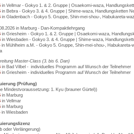
6
in Vellmar - Gokyo 1. & 2. Gruppe | Osaekomi-waza, Handlungsket
6
in Bebra - Gokyo 3. & 4. Gruppe | Shime-waza, Handlungsketten N
6
in Gladenbach - Gokyo 5. Gruppe, Shin-mei-shou-, Habukareta-wa
.08.2026 in Marburg - Dan-Kompaktlehrgang
6
in Griesheim - Gokyo 1. & 2. Gruppe | Osaekomi-waza, Handlungsk
6
in Wiesbaden - Gokyo 3. & 4. Gruppe | Shime-waza, Handlungskett
6
in Mühlheim a.M. - Gokyo 5. Gruppe, Shin-mei-shou-, Habukareta-
a
eitung Master-Class (3. bis 6. Dan)
6
in Bad Vilbel - individuelles Programm auf Wunsch der Teilnehmer
6
in Griesheim - individuelles Programm auf Wunsch der Teilnehmer
ierung (Prüfung)
he Mindestvoraussetzung: 1. Kyu (brauner Gürtel))
6
in Marburg
6
in Vellmar
6
in Marburg
6
in Wiesbaden
ierungslizenz
b oder Verlängerung)