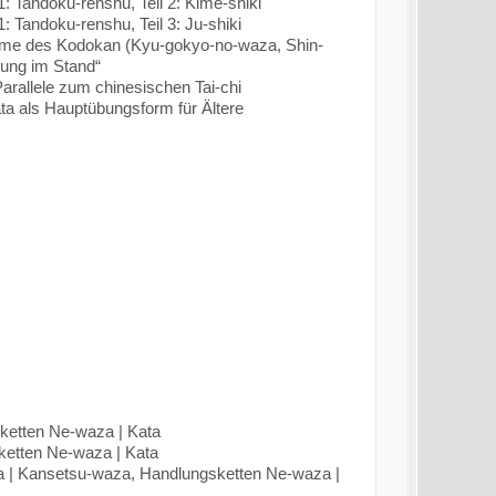
1: Tandoku-renshu, Teil 2: Kime-shiki
1: Tandoku-renshu, Teil 3: Ju-shiki
teme des Kodokan (Kyu-gokyo-no-waza, Shin-
ung im Stand“
 Parallele zum chinesischen Tai-chi
ta als Hauptübungsform für Ältere
ketten Ne-waza | Kata
ketten Ne-waza | Kata
a | Kansetsu-waza, Handlungsketten Ne-waza |