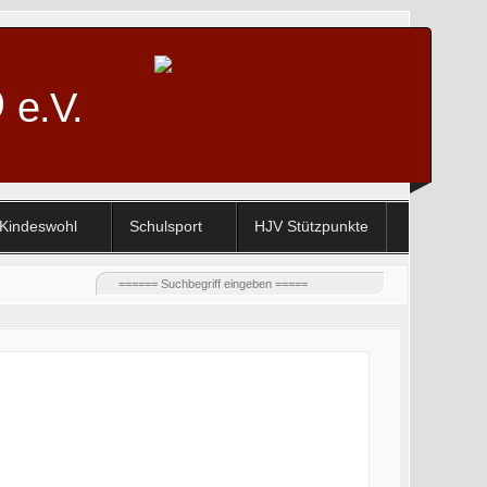
D
e.V.
Kindeswohl
Schulsport
HJV Stützpunkte