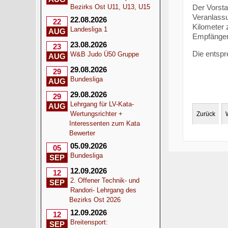
Der Vorsta
Bezirks Ost U11, U13, U15
Veranlass
22.08.2026
22
Kilometer 
Landesliga 1
AUG
Empfänger 
23.08.2026
23
Die entspr
W&B Judo Ü50 Gruppe
AUG
29.08.2026
29
Bundesliga
AUG
29.08.2026
29
Lehrgang für LV-Kata-
AUG
Wertungsrichter +
Zurück
Interessenten zum Kata
Bewerter
05.09.2026
05
Bundesliga
SEP
12.09.2026
12
2. Offener Technik- und
SEP
Randori- Lehrgang des
Bezirks Ost 2026
12.09.2026
12
Breitensport:
SEP