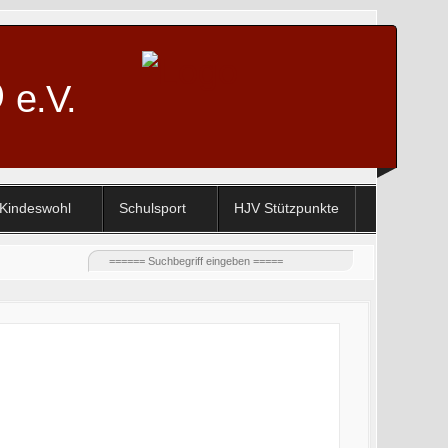
D
e.V.
Kindeswohl
Schulsport
HJV Stützpunkte