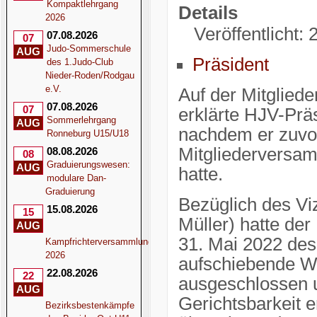
Kompaktlehrgang
Details
2026
Veröffentlicht:
07.08.2026
07
Judo-Sommerschule
AUG
Präsident
des 1.Judo-Club
Nieder-Roden/Rodgau
e.V.
Auf der Mitglie
07.08.2026
07
erklärte HJV-Präs
Sommerlehrgang
AUG
nachdem er zuvor
Ronneburg U15/U18
Mitgliederversam
08.08.2026
08
Graduierungswesen:
AUG
hatte.
modulare Dan-
Graduierung
Bezüglich des Vi
15.08.2026
15
Müller) hatte d
AUG
31. Mai 2022 dess
Kampfrichterversammlung
2026
aufschiebende Wi
22.08.2026
22
ausgeschlossen 
AUG
Gerichtsbarkeit e
Bezirksbestenkämpfe