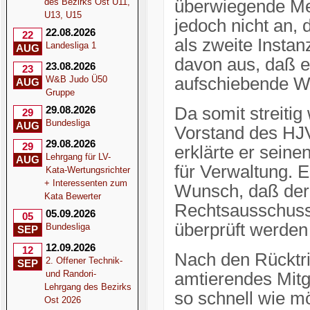
des Bezirks Ost U11,
überwiegende Me
U13, U15
jedoch nicht an,
22.08.2026
22
als zweite Insta
Landesliga 1
AUG
davon aus, daß e
23.08.2026
23
W&B Judo Ü50
aufschiebende W
AUG
Gruppe
29.08.2026
Da somit streiti
29
Bundesliga
AUG
Vorstand des HJV
29.08.2026
29
erklärte er seine
Lehrgang für LV-
AUG
für Verwaltung.
Kata-Wertungsrichter
+ Interessenten zum
Wunsch, daß der 
Kata Bewerter
Rechtsausschuss
05.09.2026
05
überprüft werden m
Bundesliga
SEP
12.09.2026
12
Nach den Rücktrit
2. Offener Technik-
SEP
und Randori-
amtierendes Mitg
Lehrgang des Bezirks
so schnell wie m
Ost 2026