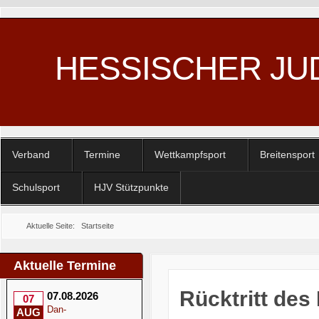
HESSISCHER JU
Verband
Termine
Wettkampfsport
Breitensport
Schulsport
HJV Stützpunkte
Aktuelle Seite:
Startseite
Aktuelle Termine
Rücktritt des
07.08.2026
07
Dan-
AUG