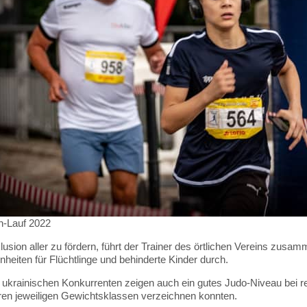
n-Lauf 2022
lusion aller zu fördern, führt der Trainer des örtlichen Vereins zusa
inheiten für Flüchtlinge und behinderte Kinder durch.
 ukrainischen Konkurrenten zeigen auch ein gutes Judo-Niveau bei re
hren jeweiligen Gewichtsklassen verzeichnen konnten.