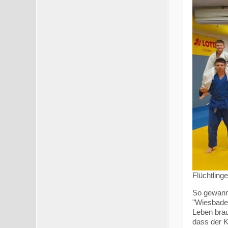
Flüchtling
So gewann 
"Wiesbaden
Leben brau
dass der K