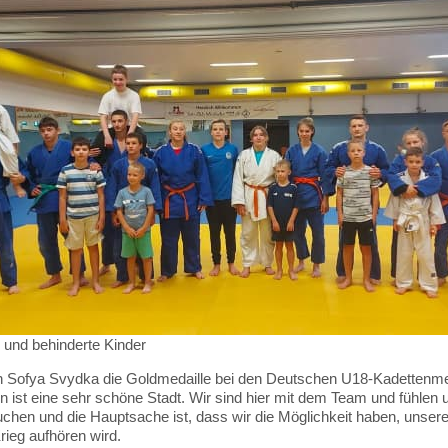
e und behinderte Kinder
Sofya Svydka die Goldmedaille bei den Deutschen U18-Kadettenmeis
 ist eine sehr schöne Stadt. Wir sind hier mit dem Team und fühlen
chen und die Hauptsache ist, dass wir die Möglichkeit haben, unsere
rieg aufhören wird.