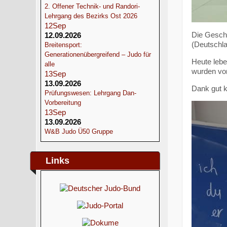
2. Offener Technik- und Randori-
Lehrgang des Bezirks Ost 2026
12
Sep
Die Geschi
12.09.2026
(Deutschla
Breitensport:
Generationenübergreifend – Judo für
Heute lebe
alle
wurden vo
13
Sep
13.09.2026
Dank gut k
Prüfungswesen: Lehrgang Dan-
Vorbereitung
13
Sep
13.09.2026
W&B Judo Ü50 Gruppe
Links