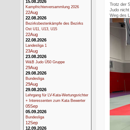
15.08.2026
Trotz der 
Kampfrichterversammlung 2026
Judo nicht
22
Aug
Weg des L
22.08.2026
Bezirksbestenkämpfe des Bezirks
Ost U11, U13, U15
22
Aug
22.08.2026
Landesliga 1
23
Aug
23.08.2026
W&B Judo Ü50 Gruppe
29
Aug
29.08.2026
Bundesliga
29
Aug
29.08.2026
Lehrgang für LV-Kata-Wertungsrichter
+ Interessenten zum Kata Bewerter
05
Sep
05.09.2026
Bundesliga
12
Sep
12.09.2026