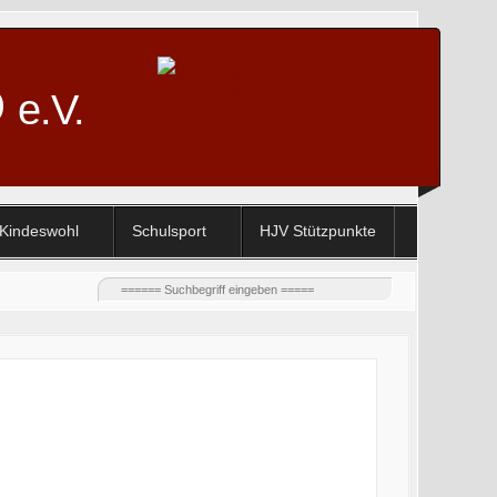
D
e.V.
Kindeswohl
Schulsport
HJV Stützpunkte