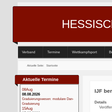
HESSIS
Verband
Termine
Wettkampfsport
B
Aktuelle Seite:
Startseite
Aktuelle Termine
08
Aug
IJF be
08.08.2026
Graduierungswesen: modulare Dan-
Details
Graduierung
Veröffe
15
Aug