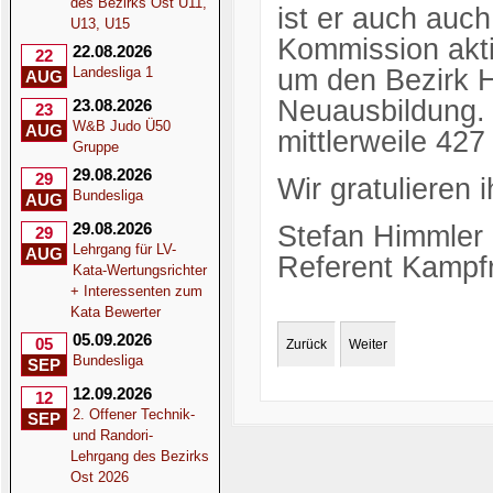
des Bezirks Ost U11,
ist er auch auch
U13, U15
Kommission akti
22.08.2026
22
um den Bezirk 
Landesliga 1
AUG
Neuausbildung. 
23.08.2026
23
W&B Judo Ü50
AUG
mittlerweile 427
Gruppe
29.08.2026
29
Wir gratulieren 
Bundesliga
AUG
29.08.2026
Stefan Himmler
29
Lehrgang für LV-
AUG
Referent Kampfr
Kata-Wertungsrichter
+ Interessenten zum
Kata Bewerter
05.09.2026
05
Zurück
Weiter
Bundesliga
SEP
12.09.2026
12
2. Offener Technik-
SEP
und Randori-
Lehrgang des Bezirks
Ost 2026