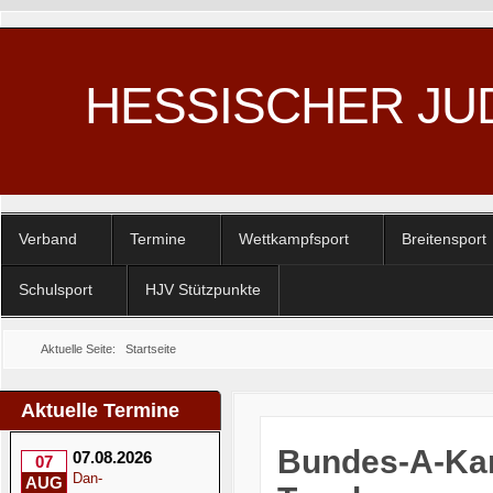
HESSISCHER JU
Verband
Termine
Wettkampfsport
Breitensport
Schulsport
HJV Stützpunkte
Aktuelle Seite:
Startseite
Aktuelle Termine
Bundes-A-Kamp
07.08.2026
07
Dan-
AUG