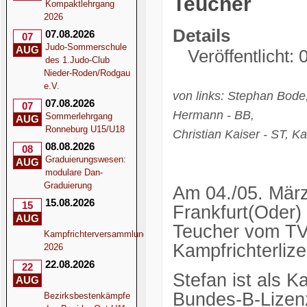
Teucher
Kompaktlehrgang
2026
Details
07.08.2026
07
Judo-Sommerschule
AUG
Veröffentlicht:
des 1.Judo-Club
Nieder-Roden/Rodgau
e.V.
von links: Stephan Bode
07.08.2026
07
Hermann - BB,
Sommerlehrgang
AUG
Ronneburg U15/U18
Christian Kaiser - ST, 
08.08.2026
08
Graduierungswesen:
AUG
modulare Dan-
Graduierung
Am 04./05. Mär
15.08.2026
15
Frankfurt(Oder)
AUG
Teucher vom TV 
Kampfrichterversammlung
Kampfrichterlize
2026
22.08.2026
22
Stefan ist als K
AUG
Bundes-B-Lizenz
Bezirksbestenkämpfe