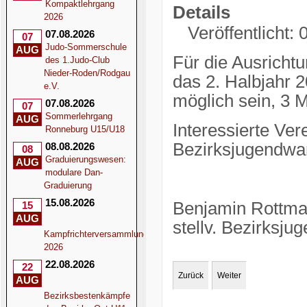
Kompaktlehrgang
Details
2026
Veröffentlicht:
07.08.2026
07
Judo-Sommerschule
AUG
Für die Ausricht
des 1.Judo-Club
Nieder-Roden/Rodgau
das 2. Halbjahr 2
e.V.
möglich sein, 3 
07.08.2026
07
Sommerlehrgang
AUG
Interessierte Ver
Ronneburg U15/U18
Bezirksjugendwar
08.08.2026
08
Graduierungswesen:
AUG
modulare Dan-
Graduierung
15.08.2026
Benjamin Rottm
15
AUG
stellv. Bezirksj
Kampfrichterversammlung
2026
22.08.2026
22
Zurück
Weiter
AUG
Bezirksbestenkämpfe