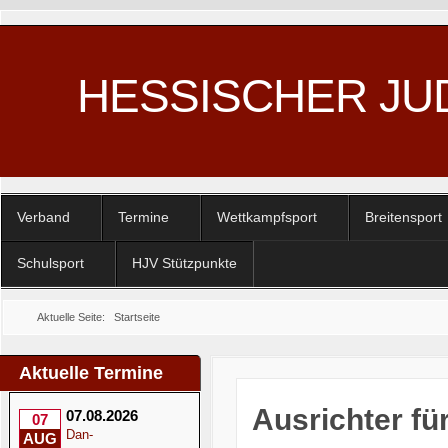
HESSISCHER JU
Verband
Termine
Wettkampfsport
Breitensport
Schulsport
HJV Stützpunkte
Aktuelle Seite:
Startseite
Aktuelle Termine
Ausrichter f
07.08.2026
07
Dan-
AUG