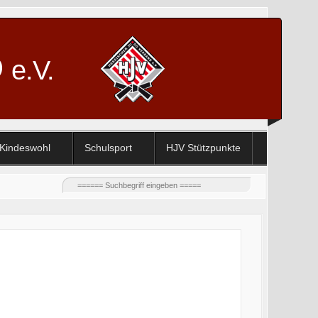
D
e.V.
Kindeswohl
Schulsport
HJV Stützpunkte