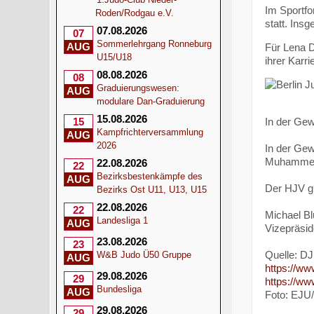
Im Sportfo
Roden/Rodgau e.V.
statt. Ins
07.08.2026
07
Sommerlehrgang Ronneburg
AUG
Für Lena D
U15/U18
ihrer Karr
08.08.2026
08
Graduierungswesen:
AUG
modulare Dan-Graduierung
15.08.2026
In der Gew
15
Kampfrichterversammlung
AUG
2026
In der Gew
Muhammed 
22.08.2026
22
Bezirksbestenkämpfe des
AUG
Der HJV gr
Bezirks Ost U11, U13, U15
22.08.2026
22
Michael B
Landesliga 1
AUG
Vizepräsid
23.08.2026
23
Quelle: D
W&B Judo Ü50 Gruppe
AUG
https://ww
29.08.2026
29
https://ww
Bundesliga
AUG
Foto: EJU
29.08.2026
29