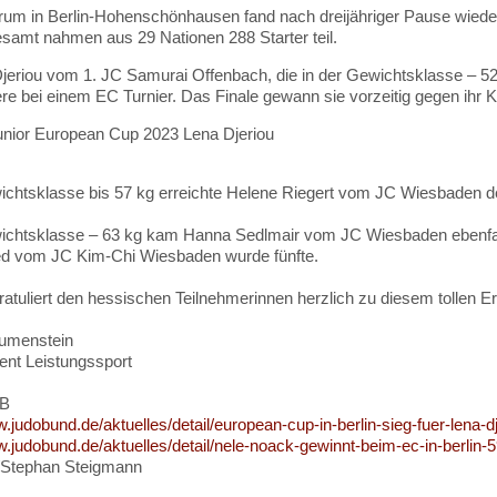
rum in Berlin-Hohenschönhausen fand nach dreijähriger Pause wie
gesamt nahmen aus 29 Nationen 288 Starter teil.
jeriou vom 1. JC Samurai Offenbach, die in der Gewichtsklasse – 52 k
iere bei einem EC Turnier. Das Finale gewann sie vorzeitig gegen i
ichtsklasse bis 57 kg erreichte Helene Riegert vom JC Wiesbaden den
ichtsklasse – 63 kg kam Hanna Sedlmair vom JC Wiesbaden ebenfalls
vom JC Kim-Chi Wiesbaden wurde fünfte.
atuliert den hessischen Teilnehmerinnen herzlich zu diesem tollen Er
lumenstein
ent Leistungssport
JB
w.judobund.de/aktuelles/detail/european-cup-in-berlin-sieg-fuer-lena-d
w.judobund.de/aktuelles/detail/nele-noack-gewinnt-beim-ec-in-berlin-
/Stephan Steigmann