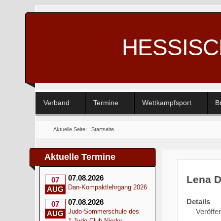
HESSIS
Verband
Termine
Wettkampfsport
B
Aktuelle Seite:
Startseite
Aktuelle Termine
Lena D
07.08.2026
07
Dan-Kompaktlehrgang 2026
AUG
Details
07.08.2026
07
Veröffen
Judo-Sommerschule des
AUG
1.Judo-Club Nieder-