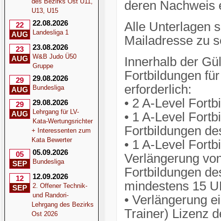
des Bezirks Ost U11,
deren Nachweis e
U13, U15
22.08.2026
Alle Unterlagen 
22
Landesliga 1
AUG
Mailadresse zu 
23.08.2026
23
W&B Judo Ü50
AUG
Innerhalb der Gül
Gruppe
Fortbildungen fü
29.08.2026
29
erforderlich:
Bundesliga
AUG
• 2 A-Level Fort
29.08.2026
29
Lehrgang für LV-
AUG
• 1 A-Level Fort
Kata-Wertungsrichter
Fortbildungen d
+ Interessenten zum
Kata Bewerter
• 1 A-Level Fortb
05.09.2026
05
Verlängerung vo
Bundesliga
SEP
Fortbildungen d
12.09.2026
12
mindestens 15 U
2. Offener Technik-
SEP
und Randori-
• Verlängerung e
Lehrgang des Bezirks
Trainer) Lizenz 
Ost 2026