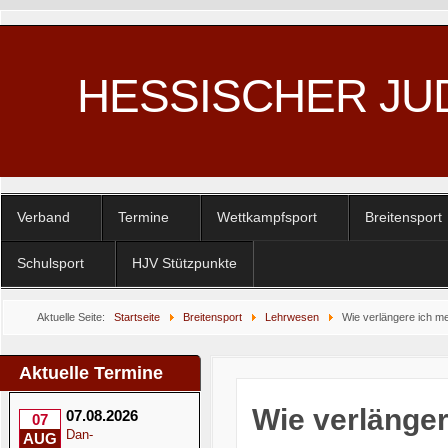
HESSISCHER JU
Verband
Termine
Wettkampfsport
Breitensport
Schulsport
HJV Stützpunkte
Aktuelle Seite:
Startseite
Breitensport
Lehrwesen
Wie verlängere ich me
Aktuelle Termine
Wie verlänger
07.08.2026
07
Dan-
AUG