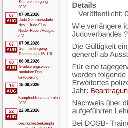
Kompaktlehrgang
Details
2026
Veröffentlicht:
07.08.2026
07
Judo-Sommerschule
AUG
Wie verlängere i
des 1.Judo-Club
Nieder-Roden/Rodgau
Judoverbandes ?
e.V.
07.08.2026
07
Die Gültigkeit e
Sommerlehrgang
AUG
generell ab Auss
Ronneburg U15/U18
08.08.2026
08
Für eine tagegen
Graduierungswesen:
AUG
modulare Dan-
werden folgende 
Graduierung
Erweitertes poliz
15.08.2026
15
Jahr:
Beantragun
AUG
Kampfrichterversammlung
Nachweis über di
2026
aufgeführten Leh
22.08.2026
22
AUG
Bei DOSB- Traine
Bezirksbestenkämpfe