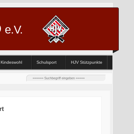
D
e.V.
Kindeswohl
Schulsport
HJV Stützpunkte
rt