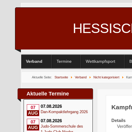
HESSIS
Verband
Termine
Wettkampfsport
B
Aktuelle Seite:
Startseite
Verband
Nicht kategorisiert
Kam
Aktuelle Termine
Kampfr
07.08.2026
07
Dan-Kompaktlehrgang 2026
AUG
Details
07.08.2026
07
Veröffen
Judo-Sommerschule des
AUG
1.Judo-Club Nieder-