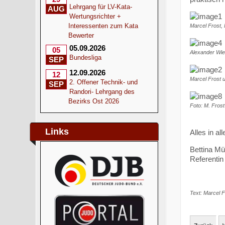
Lehrgang für LV-Kata-
AUG
Wertungsrichter +
Interessenten zum Kata
Marcel Frost, 
Bewerter
05.09.2026
05
Alexander Wie
Bundesliga
SEP
12.09.2026
12
Marcel Frost 
2. Offener Technik- und
SEP
Randori- Lehrgang des
Bezirks Ost 2026
Foto: M. Fros
Links
Alles in a
Bettina Mül
Referentin 
Text: Marcel F