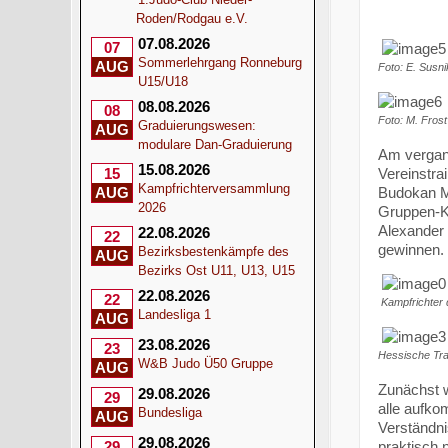
Roden/Rodgau e.V.
07.08.2026
07
Sommerlehrgang Ronneburg
AUG
Foto: E. Susn
U15/U18
08.08.2026
08
Foto: M. Frost
Graduierungswesen:
AUG
modulare Dan-Graduierung
Am vergan
15.08.2026
Vereinstra
15
Kampfrichterversammlung
Budokan Ma
AUG
2026
Gruppen-K
Alexander
22.08.2026
22
gewinnen.
Bezirksbestenkämpfe des
AUG
Bezirks Ost U11, U13, U15
22.08.2026
22
Kampfrichter 
Landesliga 1
AUG
23.08.2026
23
Hessische Tra
W&B Judo Ü50 Gruppe
AUG
Zunächst w
29.08.2026
29
alle aufk
Bundesliga
AUG
Verständni
29.08.2026
praktisch 
29