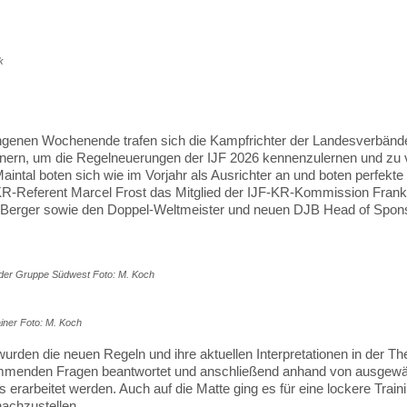
ik
genen Wochenende trafen sich die Kampfrichter der Landesverbände
inern, um die Regelneuerungen der IJF 2026 kennenzulernen und zu 
intal boten sich wie im Vorjahr als Ausrichter an und boten perfek
R-Referent Marcel Frost das Mitglied der IJF-KR-Kommission Fran
 Berger sowie den Doppel-Weltmeister und neuen DJB Head of Spons
der Gruppe Südwest Foto: M. Koch
iner Foto: M. Koch
urden die neuen Regeln und ihre aktuellen Interpretationen in der Th
ommenden Fragen beantwortet und anschließend anhand von ausgew
s erarbeitet werden. Auch auf die Matte ging es für eine lockere Tra
nachzustellen.