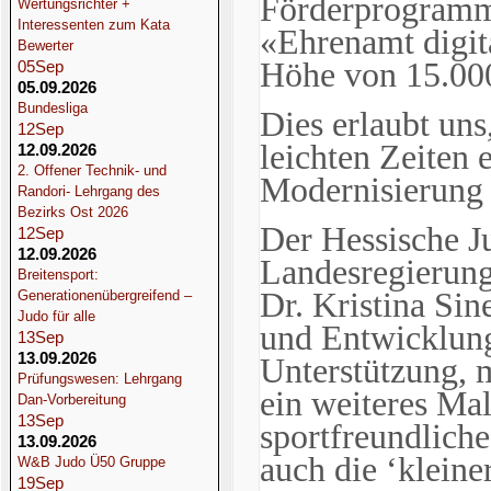
Förderprogramm
Wertungsrichter +
Interessenten zum Kata
«Ehrenamt digit
Bewerter
Höhe von 15.000
05
Sep
05.09.2026
Bundesliga
Dies erlaubt uns
12
Sep
leichten Zeiten 
12.09.2026
2. Offener Technik- und
Modernisierung
Randori- Lehrgang des
Bezirks Ost 2026
Der Hessische J
12
Sep
12.09.2026
Landesregierung
Breitensport:
Dr. Kristina Sin
Generationenübergreifend –
Judo für alle
und Entwicklung
13
Sep
13.09.2026
Unterstützung, 
Prüfungswesen: Lehrgang
ein weiteres Mal
Dan-Vorbereitung
13
Sep
sportfreundliche
13.09.2026
auch die ‘kleine
W&B Judo Ü50 Gruppe
19
Sep