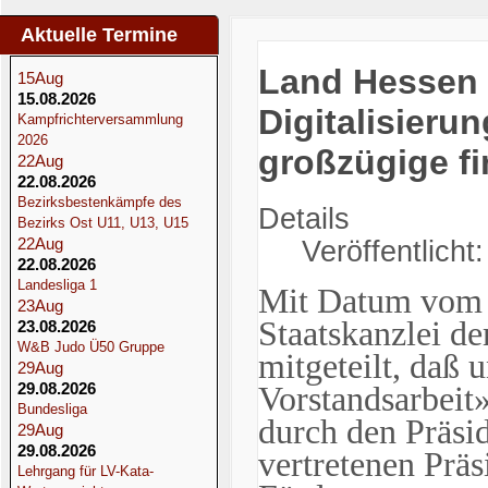
Aktuelle Termine
Startseite
Land Hessen
15
Aug
Verband
15.08.2026
Digitalisier
Kampfrichterversammlung
Nachrichten
2026
großzügige fi
22
Aug
Aktuelle Meldeübersicht: HEM U15 und HVMM U13, HJP U18 e
22.08.2026
Bezirksbestenkämpfe des
Details
Bezirks Ost U11, U13, U15
22
Aug
Veröffentlicht
22.08.2026
Landesliga 1
Mit Datum vom 1
23
Aug
Staatskanzlei d
23.08.2026
W&B Judo Ü50 Gruppe
mitgeteilt, daß 
29
Aug
29.08.2026
Vorstandsarbeit
Bundesliga
durch den Präsi
29
Aug
29.08.2026
vertretenen Prä
Lehrgang für LV-Kata-