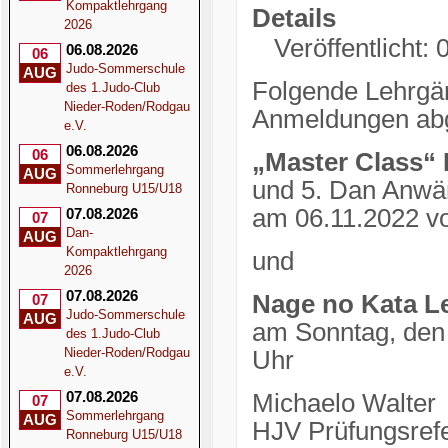
Kompaktlehrgang
Details
2026
Veröffentlicht
06.08.2026
06
Judo-Sommerschule
AUG
Folgende Lehrgä
des 1.Judo-Club
Nieder-Roden/Rodgau
Anmeldungen ab
e.V.
06.08.2026
06
„Master Class“
Sommerlehrgang
AUG
und 5. Dan Anwär
Ronneburg U15/U18
am 06.11.2022 vo
07.08.2026
07
Dan-
AUG
Kompaktlehrgang
und
2026
07.08.2026
Nage no Kata L
07
Judo-Sommerschule
AUG
am Sonntag, den 
des 1.Judo-Club
Nieder-Roden/Rodgau
Uhr
e.V.
07.08.2026
Michaelo Wal
07
Sommerlehrgang
AUG
HJV Prüfungsre
Ronneburg U15/U18