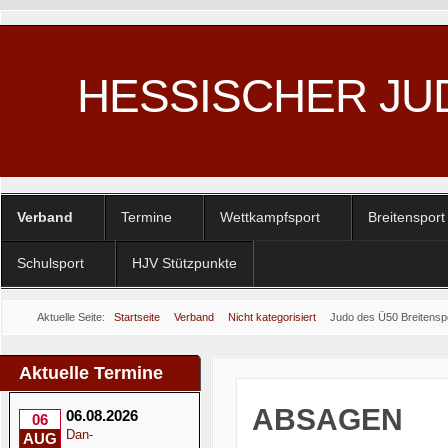
HESSISCHER JU
Verband
Termine
Wettkampfsport
Breitensport
Schulsport
HJV Stützpunkte
Aktuelle Seite:
Startseite
Verband
Nicht kategorisiert
Judo des Ü50 Breitensp
Aktuelle Termine
ABSAGEN
06.08.2026
06
Dan-
AUG