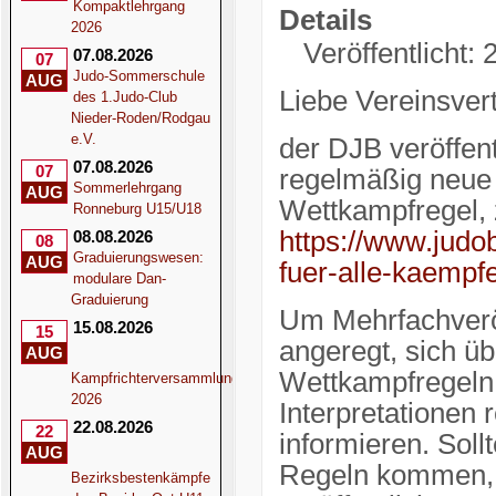
Kompaktlehrgang
Details
2026
Veröffentlicht:
07.08.2026
07
Judo-Sommerschule
AUG
Liebe Vereinsvert
des 1.Judo-Club
Nieder-Roden/Rodgau
e.V.
der DJB veröffent
07.08.2026
07
regelmäßig neue 
Sommerlehrgang
AUG
Wettkampfregel, z
Ronneburg U15/U18
https://www.judob
08.08.2026
08
Graduierungswesen:
AUG
fuer-alle-kaempfe
modulare Dan-
Graduierung
Um Mehrfachveröf
15.08.2026
15
angeregt, sich üb
AUG
Wettkampfregeln 
Kampfrichterversammlung
2026
Interpretationen
22.08.2026
22
informieren. Sol
AUG
Regeln kommen, w
Bezirksbestenkämpfe