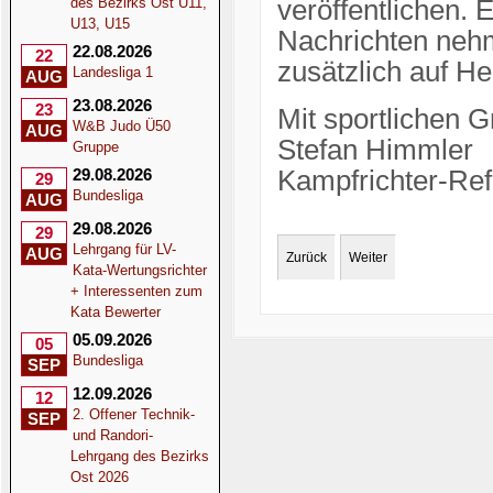
des Bezirks Ost U11,
veröffentlichen. 
U13, U15
Nachrichten nehm
22.08.2026
22
zusätzlich auf He
Landesliga 1
AUG
23.08.2026
23
Mit sportlichen 
W&B Judo Ü50
AUG
Stefan Himmler
Gruppe
29.08.2026
Kampfrichter-Ref
29
Bundesliga
AUG
29.08.2026
29
Lehrgang für LV-
AUG
Zurück
Weiter
Kata-Wertungsrichter
+ Interessenten zum
Kata Bewerter
05.09.2026
05
Bundesliga
SEP
12.09.2026
12
2. Offener Technik-
SEP
und Randori-
Lehrgang des Bezirks
Ost 2026