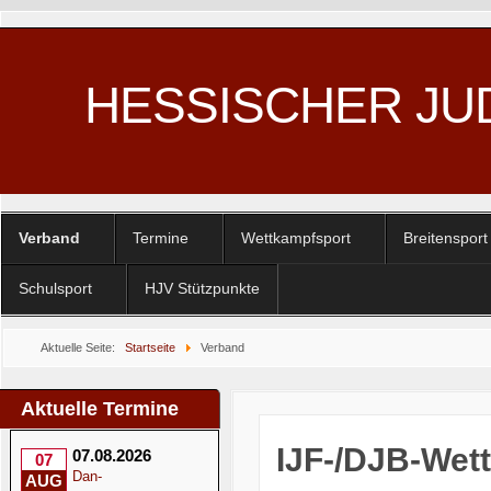
HESSISCHER JU
Verband
Termine
Wettkampfsport
Breitensport
Schulsport
HJV Stützpunkte
Aktuelle Seite:
Startseite
Verband
Aktuelle Termine
IJF-/DJB-Wett
07.08.2026
07
Dan-
AUG