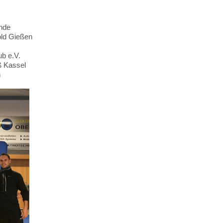
nde
old Gießen
ub e.V.
ß Kassel
n