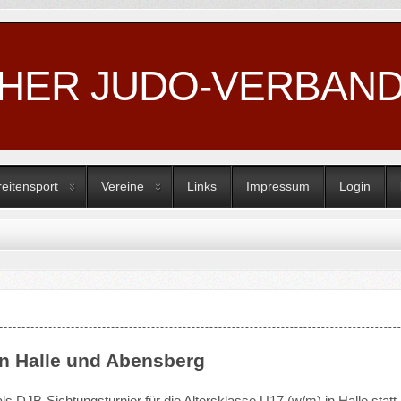
CHER JUDO-VERBAN
reitensport
Vereine
Links
Impressum
Login
in Halle und Abensberg
s DJB-Sichtungsturnier für die Altersklasse U17 (w/m) in Halle statt