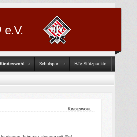
D
e.V.
Kindeswohl
Schulsport
HJV Stützpunkte
Kindeswohl
. In diesem Jahr war Hessen mit fünf