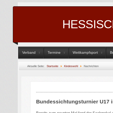
HESSIS
Verband
Termine
Wettkampfsport
B
Aktuelle Seite:
Startseite
Kindeswohl
Nachrichten
Bundessichtungsturnier U17 
Bereits zum neunten Mal fand der Saalepokal al