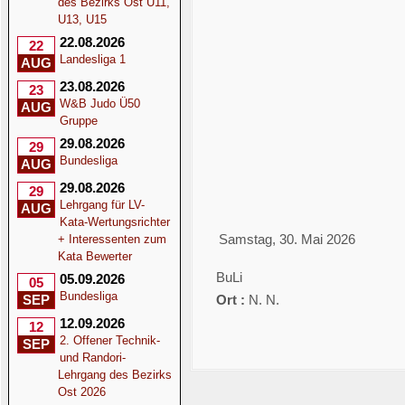
des Bezirks Ost U11,
U13, U15
An Google Kalender sende
22.08.2026
22
Landesliga 1
AUG
23.08.2026
23
W&B Judo Ü50
AUG
An Yahoo Kalender senden
Gruppe
29.08.2026
29
Bundesliga
AUG
iCal-Datei speichern
29.08.2026
29
Schliessen
Lehrgang für LV-
AUG
Kata-Wertungsrichter
Samstag, 30. Mai 2026
+ Interessenten zum
Kata Bewerter
BuLi
05.09.2026
05
Bundesliga
SEP
Ort :
N. N.
12.09.2026
12
2. Offener Technik-
SEP
und Randori-
Lehrgang des Bezirks
Ost 2026