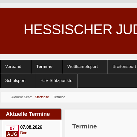
HESSISCHER JU
Verband
Termine
Wettkampfsport
Breitensport
Schulsport
HJV Stützpunkte
Aktuelle Seite:
Startseite
Termine
Aktuelle Termine
Termine
07.08.2026
07
Dan-
AUG