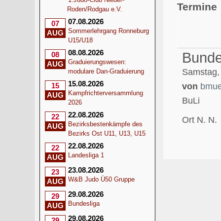
Termine
Roden/Rodgau e.V.
07.08.2026
07
Sommerlehrgang Ronneburg
AUG
U15/U18
08.08.2026
Bunde
08
Graduierungswesen:
AUG
Samstag, 
modulare Dan-Graduierung
15.08.2026
15
von
bmue
Kampfrichterversammlung
AUG
BuLi
2026
22.08.2026
22
Ort
N. N.
Bezirksbestenkämpfe des
AUG
Bezirks Ost U11, U13, U15
22.08.2026
22
Landesliga 1
AUG
23.08.2026
23
W&B Judo Ü50 Gruppe
AUG
29.08.2026
29
Bundesliga
AUG
29.08.2026
29