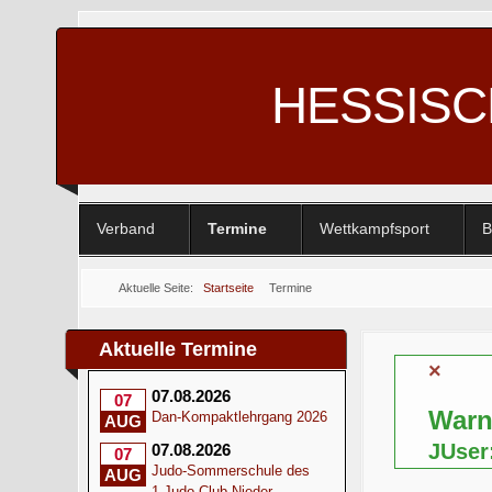
HESSIS
Verband
Termine
Wettkampfsport
B
Aktuelle Seite:
Startseite
Termine
Aktuelle Termine
×
07.08.2026
07
War
Dan-Kompaktlehrgang 2026
AUG
JUser
07.08.2026
07
Judo-Sommerschule des
AUG
1.Judo-Club Nieder-