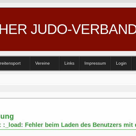
CHER JUDO-VERBAN
reitensport
Vereine
Links
Impressum
Login
nung
: :_load: Fehler beim Laden des Benutzers mit 