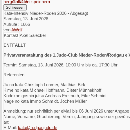
iCal-Datei speichern
Schliessen
Kata-Intensiv Nieder-Roden 2026 - Abgesagt
Samstag, 13. Juni 2026
Aufrufe
: 1666
von
AWolf
Kontakt
Axel Salecker
ENTFÄLLT
Privatveranstaltung des 1.Judo-Club Nieder-Roden/Rodgau e.
Termin: Samstag, 13. Juni 2026, 10:00 Uhr bis ca. 17:30 Uhr
Referenten:
Ju no kata Christoph Lohmer, Matthias Birk
Kime no kata Michael Hoffmann, Dieter Münnekhoff
Kodokan goshin jutsu Andreas Freimuth, Eike Schmidt
Nage no kata Immo Schmidt, Jochen Müller
Anmeldung: nur schriftlich per eMail bis 06 Juni 2026 unter Angabe
Name, Vorname, Graduierung, Verein, Jahrgang sowie der gewüns
an:
E-Mail:
kata@rodgaujudo.de