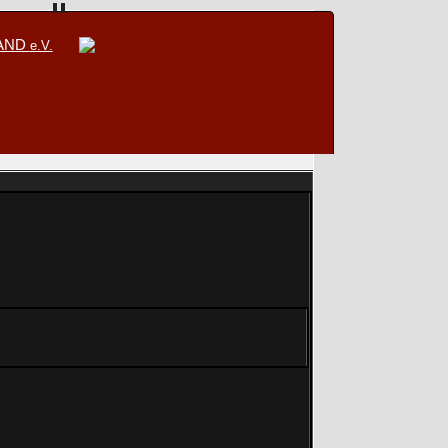
BAND
e.V.