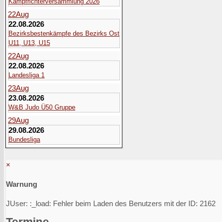
Kampfrichterversammlung 2026
22
Aug
22.08.2026
Bezirksbestenkämpfe des Bezirks Ost
U11, U13, U15
22
Aug
22.08.2026
Landesliga 1
23
Aug
23.08.2026
W&B Judo Ü50 Gruppe
29
Aug
29.08.2026
Bundesliga
×
Warnung
JUser: :_load: Fehler beim Laden des Benutzers mit der ID: 2162