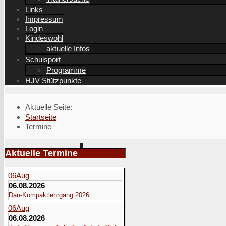
Links
Impressum
Login
Kindeswohl
aktuelle Infos
Schulsport
Programme
HJV Stützpunkte
Aktuelle Seite:
Startseite
Termine
Aktuelle Termine
06
Aug
06.08.2026
Dan-Kompaktlehrgang 2026
06
Aug
06.08.2026