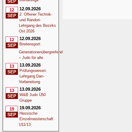
SEP
12.09.2026
12
2. Offener Technik-
SEP
und Randori-
Lehrgang des Bezirks
Ost 2026
12.09.2026
12
Breitensport:
SEP
Generationenübergreifend
– Judo für alle
13.09.2026
13
Prüfungswesen:
SEP
Lehrgang Dan-
Vorbereitung
13.09.2026
13
W&B Judo Ü50
SEP
Gruppe
19.09.2026
19
Hessische
SEP
Einzelmeisterschaft
U11/13