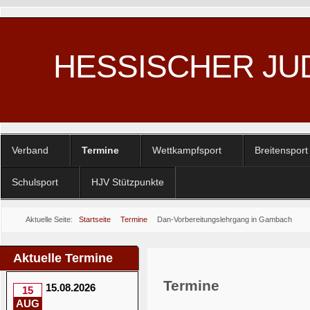
HESSISCHER JU
Verband
Termine
Wettkampfsport
Breitensport
Schulsport
HJV Stützpunkte
Aktuelle Seite:
Startseite
Termine
Dan-Vorbereitungslehrgang in Gambach
Aktuelle Termine
Termine
15.08.2026
15
AUG