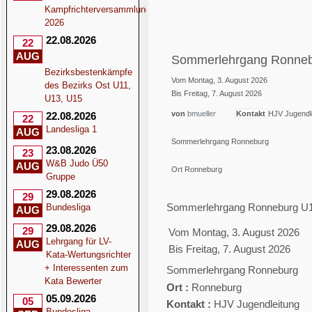
Kampfrichterversammlung
2026
22.08.2026
22
AUG
Sommerlehrgang Ronne
Bezirksbestenkämpfe
Vom Montag, 3. August 2026
des Bezirks Ost U11,
Bis Freitag, 7. August 2026
U13, U15
von
bmueller
Kontakt
HJV Jugendl
22.08.2026
22
Landesliga 1
AUG
Sommerlehrgang Ronneburg
23.08.2026
23
W&B Judo Ü50
AUG
Ort
Ronneburg
Gruppe
29.08.2026
29
Sommerlehrgang Ronneburg U
Bundesliga
AUG
29.08.2026
29
Vom Montag, 3. August 2026
Lehrgang für LV-
AUG
Bis Freitag, 7. August 2026
Kata-Wertungsrichter
+ Interessenten zum
Sommerlehrgang Ronneburg
Kata Bewerter
Ort :
Ronneburg
05.09.2026
05
Kontakt :
HJV Jugendleitung
Bundesliga