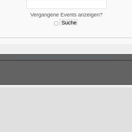
Vergangene Events anzeigen?
© Hessischer Judo-Verband e.V., alle Rechte vorbehalten HJV