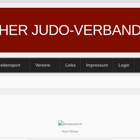
CHER JUDO-VERBAN
reitensport
Vereine
Links
Impressum
Login
Nach Monat