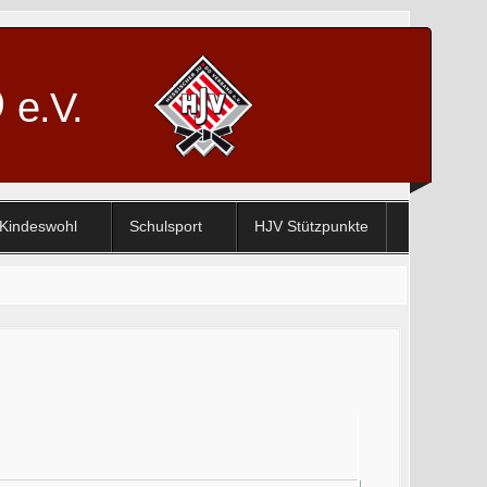
D
e.V.
Kindeswohl
Schulsport
HJV Stützpunkte