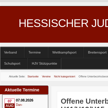
HESSISCHER JU
Verband
Termine
Wettkampfsport
Breitensport
Schulsport
HJV Stützpunkte
Aktuelle Seite:
Startseite
Vereine
Nicht kategorisiert
Offene Unterbezirksbes
Aktuelle Termine
Offene Unter
07.08.2026
07
Dan-
AUG