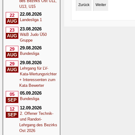
des Bezirks Ost U11,
Zurück
Weiter
U13, U15
22.08.2026
22
Landesliga 1
AUG
23.08.2026
23
W&B Judo Ü50
AUG
Gruppe
29.08.2026
29
Bundesliga
AUG
29.08.2026
29
Lehrgang für LV-
AUG
Kata-Wertungsrichter
+ Interessenten zum
Kata Bewerter
05.09.2026
05
Bundesliga
SEP
12.09.2026
12
2. Offener Technik-
SEP
und Randori-
Lehrgang des Bezirks
Ost 2026