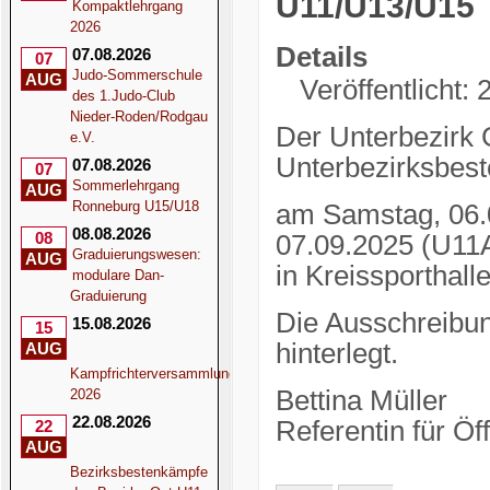
U11/U13/U15
Kompaktlehrgang
2026
Details
07.08.2026
07
Judo-Sommerschule
AUG
Veröffentlicht:
des 1.Judo-Club
Nieder-Roden/Rodgau
Der Unterbezirk 
e.V.
Unterbezirksbes
07.08.2026
07
Sommerlehrgang
AUG
Ronneburg U15/U18
am Samstag, 06.
08.08.2026
08
07.09.2025 (U11
Graduierungswesen:
AUG
in Kreissporthal
modulare Dan-
Graduierung
Die Ausschreibun
15.08.2026
15
hinterlegt.
AUG
Kampfrichterversammlung
Bettina Müller
2026
22.08.2026
Referentin für Öff
22
AUG
Bezirksbestenkämpfe