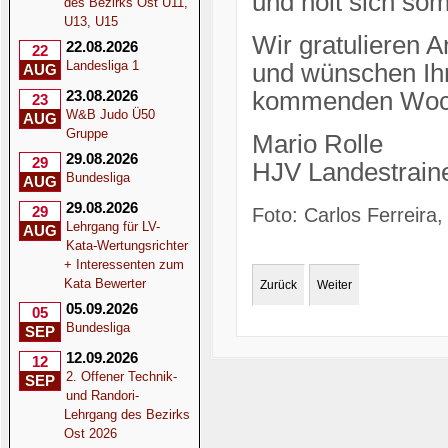
und holt sich som
des Bezirks Ost U11,
U13, U15
Wir gratulieren A
22.08.2026
22
Landesliga 1
und wünschen Ih
AUG
23.08.2026
kommenden Woche
23
W&B Judo Ü50
AUG
Gruppe
Mario Rolle
29.08.2026
29
HJV Landestrain
Bundesliga
AUG
29.08.2026
29
Foto: Carlos Ferreira,
Lehrgang für LV-
AUG
Kata-Wertungsrichter
+ Interessenten zum
Kata Bewerter
Zurück
Weiter
05.09.2026
05
Bundesliga
SEP
12.09.2026
12
2. Offener Technik-
SEP
und Randori-
Lehrgang des Bezirks
Ost 2026