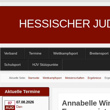
HESSISCHER JU
Verband
Termine
Wettkampfsport
Breitensport
Schulsport
HJV Stützpunkte
Aktuelle Seite:
Startseite
Wettkampfsport
Meisterschaften
Ergebnisse
Erge
am 11.02.2023 in Heusweiler
Aktuelle Termine
Annabelle Win
07.08.2026
07
Dan-
AUG