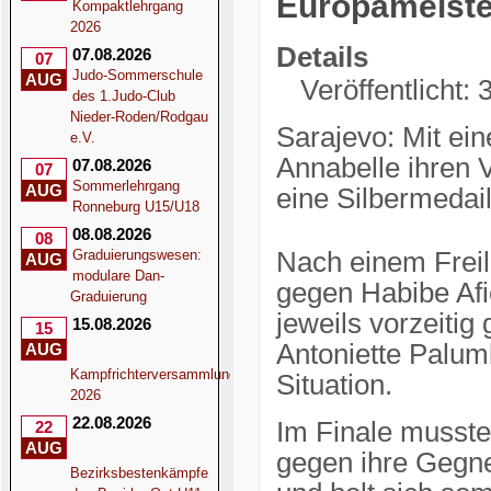
Europameiste
Kompaktlehrgang
2026
Details
07.08.2026
07
Judo-Sommerschule
AUG
Veröffentlicht:
des 1.Judo-Club
Nieder-Roden/Rodgau
Sarajevo: Mit ein
e.V.
Annabelle ihren 
07.08.2026
07
Sommerlehrgang
AUG
eine Silbermedai
Ronneburg U15/U18
08.08.2026
08
Graduierungswesen:
Nach einem Freil
AUG
modulare Dan-
gegen Habibe Af
Graduierung
jeweils vorzeitig
15.08.2026
15
Antoniette Palum
AUG
Kampfrichterversammlung
Situation.
2026
22.08.2026
Im Finale musste
22
AUG
gegen ihre Gegne
Bezirksbestenkämpfe