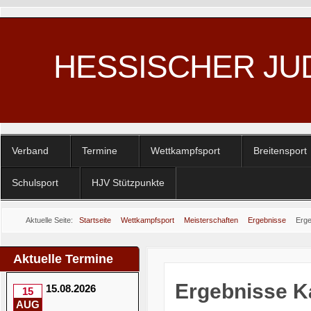
HESSISCHER JU
Verband
Termine
Wettkampfsport
Breitensport
Schulsport
HJV Stützpunkte
Aktuelle Seite:
Startseite
Wettkampfsport
Meisterschaften
Ergebnisse
Erge
Aktuelle Termine
Ergebnisse Ka
15.08.2026
15
AUG