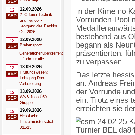
SEP
12.09.2026
In der Kime no K
12
2. Offener Technik-
SEP
Vorrunden-Pool m
und Randori-
Lehrgang des Bezirks
Medaillenanwärte
Ost 2026
bestehend aus Ol
12.09.2026
12
begann als Neunt
Breitensport:
SEP
präsentierten, fü
Generationenübergreifend
– Judo für alle
zu verpassen.
13.09.2026
13
Prüfungswesen:
Das letzte hessis
SEP
Lehrgang Dan-
an. Andreas Frei
Vorbereitung
der Vorrunde und
13.09.2026
13
W&B Judo Ü50
SEP
ein. Trotz eines 
Gruppe
erreichten sie den
19.09.2026
19
Hessische
SEP
Einzelmeisterschaft
U11/13