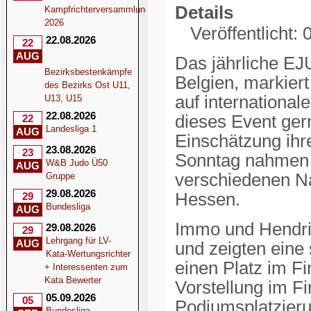
Details
Kampfrichterversammlung
2026
Veröffentlicht:
22.08.2026
22
AUG
Das jährliche EJ
Bezirksbestenkämpfe
Belgien, markiert
des Bezirks Ost U11,
auf internationa
U13, U15
22.08.2026
dieses Event ger
22
Landesliga 1
AUG
Einschätzung ihr
23.08.2026
23
Sonntag nahmen 
W&B Judo Ü50
AUG
verschiedenen Nat
Gruppe
29.08.2026
Hessen.
29
Bundesliga
AUG
Immo und Hendrik
29.08.2026
29
Lehrgang für LV-
AUG
und zeigten eine 
Kata-Wertungsrichter
einen Platz im Fi
+ Interessenten zum
Kata Bewerter
Vorstellung im Fi
05.09.2026
05
Podiumsplatzierun
Bundesliga