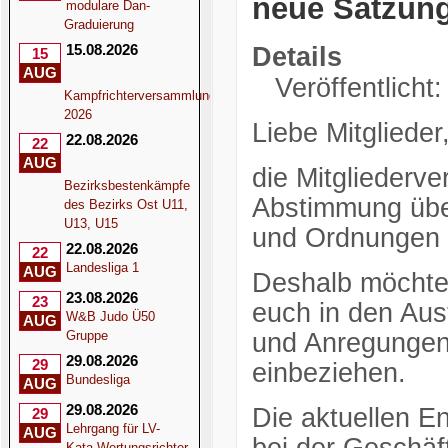
neue Satzun
modulare Dan-
Graduierung
15.08.2026
Details
15
AUG
Veröffentlicht
Kampfrichterversammlung
2026
Liebe Mitglieder
22.08.2026
22
AUG
die Mitgliederv
Bezirksbestenkämpfe
Abstimmung übe
des Bezirks Ost U11,
U13, U15
und Ordnungen 
22.08.2026
22
Landesliga 1
AUG
Deshalb möchten
23.08.2026
23
euch in den Au
W&B Judo Ü50
AUG
Gruppe
und Anregungen 
29.08.2026
29
einbeziehen.
Bundesliga
AUG
29.08.2026
Die aktuellen E
29
Lehrgang für LV-
AUG
Kata-Wertungsrichter