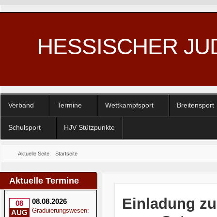
HESSISCHER JU
Verband
Termine
Wettkampfsport
Breitensport
Schulsport
HJV Stützpunkte
Aktuelle Seite:
Startseite
Aktuelle Termine
Einladung zu
08.08.2026
08
Graduierungswesen:
AUG