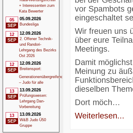
bei der Geschäf
+ Interessenten zum
vor Spambots ge
Kata Bewerter
eingeschaltet se
05.09.2026
05
Bundesliga
SEP
Wir freuen uns 
12.09.2026
12
über eure Teil
2. Offener Technik-
SEP
und Randori-
Meetings.
Lehrgang des Bezirks
Ost 2026
Damit möglichst 
12.09.2026
12
Breitensport:
Meinung zu äuße
SEP
Generationenübergreifend
Funktionsbereic
– Judo für alle
dieselben Them
13.09.2026
13
Prüfungswesen:
SEP
Dort möch…
Lehrgang Dan-
Vorbereitung
Weiterlesen...
13.09.2026
13
W&B Judo Ü50
SEP
Gruppe