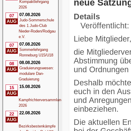
neue Satzun
Kompaktlehrgang
2026
07.08.2026
Details
07
Judo-Sommerschule
AUG
Veröffentlicht
des 1.Judo-Club
Nieder-Roden/Rodgau
e.V.
Liebe Mitglieder
07.08.2026
07
Sommerlehrgang
die Mitgliederv
AUG
Ronneburg U15/U18
Abstimmung übe
08.08.2026
08
und Ordnungen 
Graduierungswesen:
AUG
modulare Dan-
Graduierung
Deshalb möchten
15.08.2026
15
euch in den Au
AUG
und Anregungen 
Kampfrichterversammlung
2026
einbeziehen.
22.08.2026
22
AUG
Die aktuellen E
Bezirksbestenkämpfe