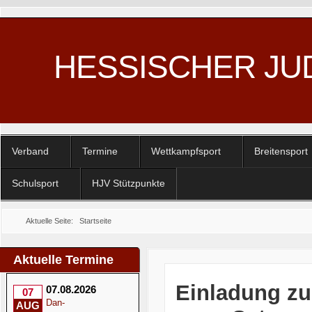
HESSISCHER JU
Verband
Termine
Wettkampfsport
Breitensport
Schulsport
HJV Stützpunkte
Aktuelle Seite:
Startseite
Aktuelle Termine
Einladung zu
07.08.2026
07
Dan-
AUG