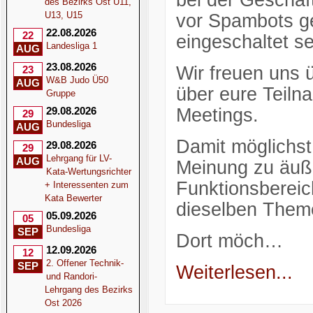
bei der Geschäf
des Bezirks Ost U11,
U13, U15
vor Spambots ge
22.08.2026
22
eingeschaltet se
Landesliga 1
AUG
23.08.2026
Wir freuen uns 
23
W&B Judo Ü50
AUG
über eure Teil
Gruppe
29.08.2026
Meetings.
29
Bundesliga
AUG
Damit möglichst 
29.08.2026
29
Lehrgang für LV-
AUG
Meinung zu äuße
Kata-Wertungsrichter
Funktionsbereic
+ Interessenten zum
Kata Bewerter
dieselben Them
05.09.2026
05
Bundesliga
SEP
Dort möch…
12.09.2026
12
2. Offener Technik-
SEP
Weiterlesen...
und Randori-
Lehrgang des Bezirks
Ost 2026