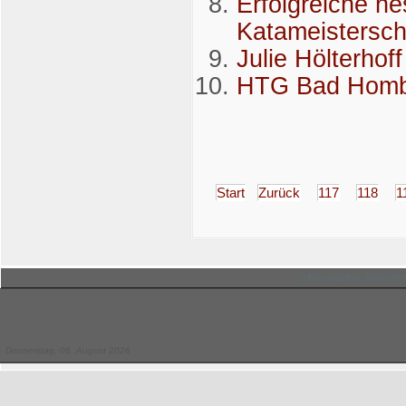
Erfolgreiche h
Katameistersch
Julie Hölterhof
HTG Bad Hombur
Start
Zurück
117
118
1
© Hessischer Judo-Ver
Donnerstag, 06. August 2026