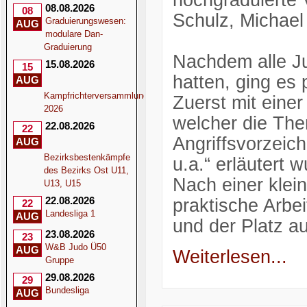
hochgraduierte 
08.08.2026
08
Schulz, Michael
Graduierungswesen:
AUG
modulare Dan-
Graduierung
Nachdem alle Ju
15.08.2026
15
hatten, ging es 
AUG
Kampfrichterversammlung
Zuerst mit einer
2026
welcher die The
22.08.2026
22
Angriffsvorzeic
AUG
Bezirksbestenkämpfe
u.a.“ erläutert 
des Bezirks Ost U11,
Nach einer klei
U13, U15
22.08.2026
praktische Arbei
22
Landesliga 1
AUG
und der Platz a
23.08.2026
23
W&B Judo Ü50
AUG
Weiterlesen...
Gruppe
29.08.2026
29
Bundesliga
AUG