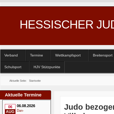
HESSISCHER JU
Verband
Termine
Wettkampfsport
Breitensport
Schulsport
HJV Stützpunkte
Aktuelle Seite:
Startseite
Aktuelle Termine
Judo bezogen
06.08.2026
06
Dan-
AUG