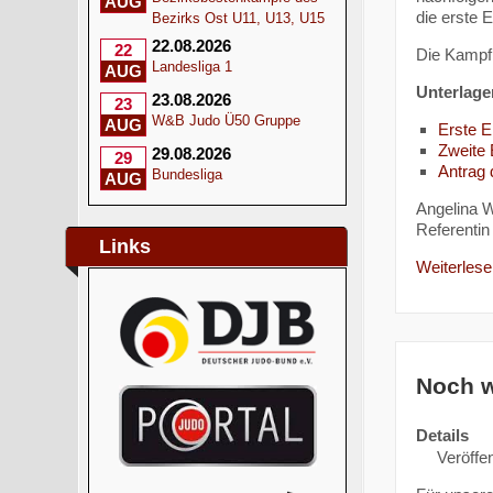
AUG
die erste 
Bezirks Ost U11, U13, U15
22.08.2026
22
Die Kampf
Landesliga 1
AUG
Unterlage
23.08.2026
23
W&B Judo Ü50 Gruppe
AUG
Erste 
Zweite
29.08.2026
29
Antrag
Bundesliga
AUG
Angelina W
Referentin 
Links
Weiterlesen
Noch w
Details
Veröffen