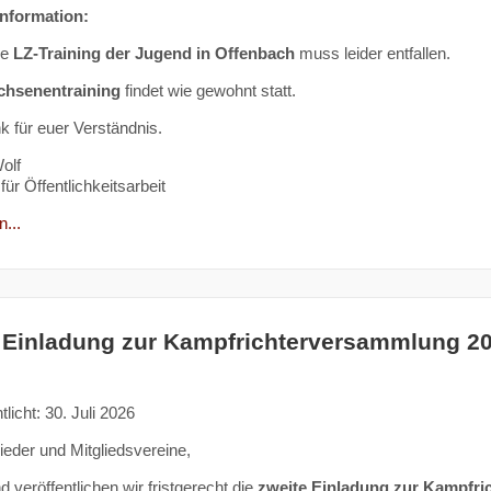
Information:
ge
LZ-Training der Jugend in Offenbach
muss leider entfallen.
chsenentraining
findet wie gewohnt statt.
k für euer Verständnis.
olf
für Öffentlichkeitsarbeit
...
 Einladung zur Kampfrichterversammlung 2
tlicht: 30. Juli 2026
lieder und Mitgliedsvereine,
 veröffentlichen wir fristgerecht die
zweite Einladung zur Kampfr