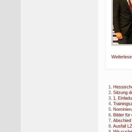
Weiterlesen
Hessische
Sitzung d
1. Einlad
Trainingsz
Nominieru
Bilder für
Abschied 
Ausfall L
Wir suche