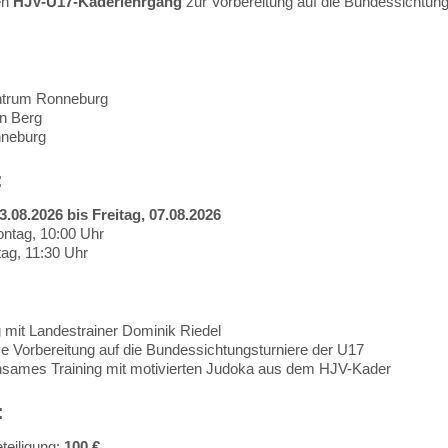
en
HJV-U17-Kaderlehrgang
zur Vorbereitung auf die Bundessichtungs
trum Ronneburg
n Berg
neburg
:
.08.2026 bis Freitag, 07.08.2026
ntag, 10:00 Uhr
tag, 11:30 Uhr
:
g mit Landestrainer Dominik Riedel
ve Vorbereitung auf die Bundessichtungsturniere der U17
sames Training mit motivierten Judoka aus dem HJV-Kader
:
teiligung:
100 €