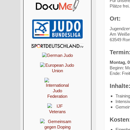
Für unser
Plätze frei.
Ort:
Jugendzen
Am Weiße
63549 Ron
Termin
Montag, 03
Beginn: Mo
Ende: Frei
Inhalte
Trainin
Intensi
Gemein
Kosten
Eigenbe