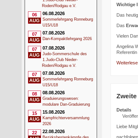
Wichtige 
Roden/Rodgau e.V.
06.08.2026
06
Das heuti
Sommerlehrgang Ronneburg
AUG
Das
Erwa
U15/U18
07.08.2026
07
Vielen Dan
Dan-Kompaktlehrgang 2026
AUG
Angelina W
07.08.2026
07
Referentin 
Judo-Sommerschule des
AUG
1.Judo-Club Nieder-
Weiterlesen
Roden/Rodgau e.V.
07.08.2026
07
Sommerlehrgang Ronneburg
AUG
U15/U18
08.08.2026
08
Zweite
Graduierungswesen:
AUG
modulare Dan-Graduierung
Details
15.08.2026
15
Veröffen
Kampfrichterversammlung
AUG
2026
Liebe Mitg
22.08.2026
22
nachfolgend
Bezirksbestenkämpfe des