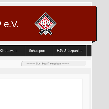
D
e.V.
Kindeswohl
Schulsport
HJV Stützpunkte