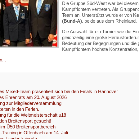
Die Gruppe Süd-West war bei diesem h
Kampfrichtern vertreten. Als Gruppen
Team an. Unterstützt wurde er von
Ke
(Bund-A)
, beide aus dem Rheinland.
Die Auswahl für ein Turnier wie die Fi
gleichzeitig eine große Herausforderu
Bedeutung der Begegnungen und die 
Kampfrichtern höchste Konzentration
...
s Mixed-Team präsentiert sich bei den Finals in Hannover
es Ehrenrats am 20. August 2026
ung zur Mitgliederversammlung
eiten in den Ferien.
ng für die Weltmeisterschaft u18
 den Breitensport gesucht!
im Ü50 Breitensportbereich
Z-Training in Offenbach am 14. Juli
n: LandestrainerIn