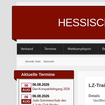
HESSIS
Verband
Termine
Wettkampfsport
B
Aktuelle Seite:
Startseite
Aktuelle Termine
LZ-Tra
06.08.2026
06
Dan-Kompaktlehrgang 2026
AUG
Details
06.08.2026
06
Veröffen
Judo-Sommerschule des
AUG
1.Judo-Club Nieder-