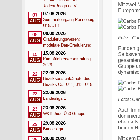
Mit zwei 
Roden/Rodgau e.V.
Europamei
07.08.2026
07
Sommerlehrgang Ronneburg
AUG
U15/U18
08.08.2026
08
Fotos: Car
Graduierungswesen:
AUG
modulare Dan-Graduierung
Für den g
15.08.2026
Selbstver
15
Kampfrichterversammlung
gesamten 
AUG
2026
Gruppe und
dynamisch
22.08.2026
22
Bezirksbestenkämpfe des
AUG
Bezirks Ost U11, U13, U15
22.08.2026
22
Landesliga 1
Fotos: Car
AUG
23.08.2026
23
Auch
Imm
W&B Judo Ü50 Gruppe
AUG
dominiert
ebenfalls
29.08.2026
29
beiden He
Bundesliga
AUG
Mit dem E
29.08.2026
29