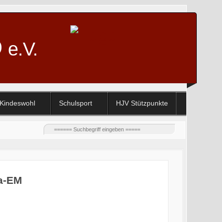
D
e.V.
Kindeswohl
Schulsport
HJV Stützpunkte
ta-EM