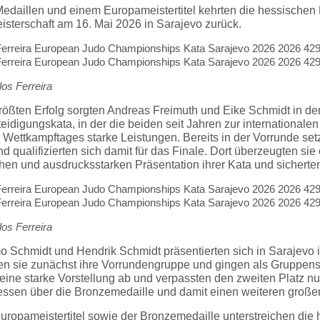
Medaillen und einem Europameistertitel kehrten die hessischen
sterschaft am 16. Mai 2026 in Sarajevo zurück.
los Ferreira
rößten Erfolg sorgten
Andreas Freimuth
und
Eike Schmidt
in de
teidigungskata, in der die beiden seit Jahren zur internationale
Wettkampftages starke Leistungen. Bereits in der Vorrunde setzt
 qualifizierten sich damit für das Finale. Dort überzeugten sie
en und ausdrucksstarken Präsentation ihrer Kata und sicherten 
los Ferreira
o Schmidt
und
Hendrik Schmidt
präsentierten sich in Sarajevo
en sie zunächst ihre Vorrundengruppe und gingen als Gruppensieg
 eine starke Vorstellung ab und verpassten den zweiten Platz n
ssen über die Bronzemedaille und damit einen weiteren großen 
uropameistertitel sowie der Bronzemedaille unterstreichen die