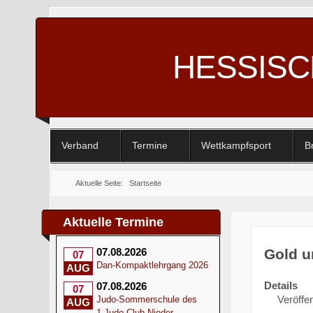
HESSIS
Verband
Termine
Wettkampfsport
B
Aktuelle Seite:
Startseite
Aktuelle Termine
Gold u
07.08.2026
07
Dan-Kompaktlehrgang 2026
AUG
Details
07.08.2026
07
Veröffen
Judo-Sommerschule des
AUG
1.Judo-Club Nieder-