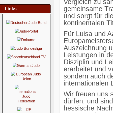
Vergleich zu sam
gemeinsame Tra
Links
und sorgt für di
kontinentalen T
Für Luisa und A
Europameistersc
Auszeichnung un
Leistungen in d
Disziplin und L
erarbeitet und v
sondern auch d
internationalen
Wir freuen uns s
dürfen, und sind
hessische Nach