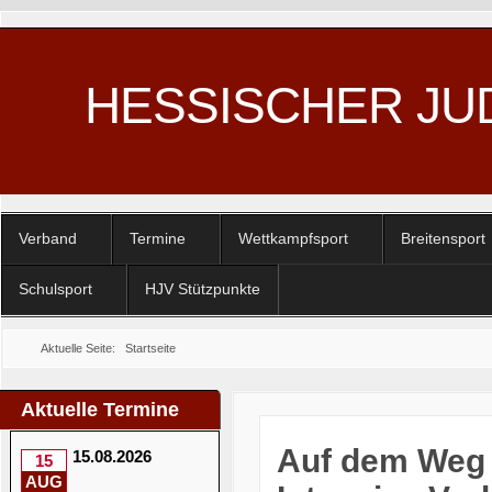
HESSISCHER JU
Verband
Termine
Wettkampfsport
Breitensport
Schulsport
HJV Stützpunkte
Aktuelle Seite:
Startseite
Aktuelle Termine
Auf dem Weg 
15.08.2026
15
AUG