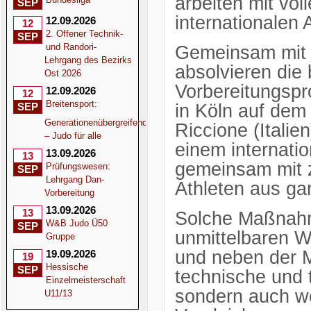
arbeiten mit vol
SEP
internationalen Au
12.09.2026
12
2. Offener Technik-
SEP
und Randori-
Gemeinsam mit 
Lehrgang des Bezirks
absolvieren die 
Ost 2026
Vorbereitungsp
12.09.2026
12
Breitensport:
in Köln auf dem
SEP
Generationenübergreifend
Riccione (Itali
– Judo für alle
einem internatio
13.09.2026
13
gemeinsam mit z
Prüfungswesen:
SEP
Lehrgang Dan-
Athleten aus ga
Vorbereitung
13.09.2026
13
Solche Maßnahme
W&B Judo Ü50
SEP
unmittelbaren W
Gruppe
und neben der Ma
19.09.2026
19
Hessische
SEP
technische und t
Einzelmeisterschaft
sondern auch we
U11/13