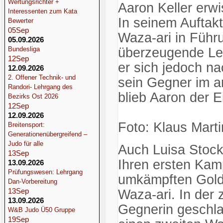
Wertungsrichter +
Aaron Keller erwi
Interessenten zum Kata
In seinem Auftak
Bewerter
05
Sep
Waza-ari in Führ
05.09.2026
Bundesliga
überzeugende Lei
12
Sep
er sich jedoch n
12.09.2026
2. Offener Technik- und
sein Gegner im a
Randori- Lehrgang des
blieb Aaron der 
Bezirks Ost 2026
12
Sep
12.09.2026
Foto: Klaus Marti
Breitensport:
Generationenübergreifend –
Judo für alle
Auch Luisa Stock
13
Sep
Ihren ersten Kam
13.09.2026
Prüfungswesen: Lehrgang
umkämpften Golde
Dan-Vorbereitung
13
Sep
Waza-ari. In der
13.09.2026
Gegnerin geschla
W&B Judo Ü50 Gruppe
19
Sep