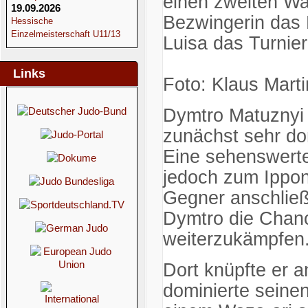
einen zweiten Wa
19.09.2026
Bezwingerin das P
Hessische
Einzelmeisterschaft U11/13
Luisa das Turnie
Links
Foto: Klaus Marti
Dymtro Matuznyi 
zunächst sehr do
Eine sehenswerte
jedoch zum Ippon
Gegner anschließ
Dymtro die Chanc
weiterzukämpfen
Dort knüpfte er a
dominierte seine