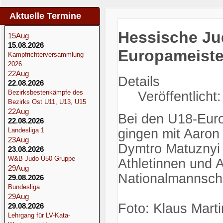
Aktuelle Termine
Startseite
Hessische Ju
15
Aug
15.08.2026
Europameiste
Kampfrichterversammlung
2026
22
Aug
Details
22.08.2026
Bezirksbestenkämpfe des
Veröffentlicht:
Bezirks Ost U11, U13, U15
22
Aug
Bei den U18-Euro
22.08.2026
Landesliga 1
gingen mit Aaron 
23
Aug
Dymtro Matuznyi (
23.08.2026
W&B Judo Ü50 Gruppe
Athletinnen und A
29
Aug
Nationalmannscha
29.08.2026
Bundesliga
29
Aug
Foto: Klaus Marti
29.08.2026
Lehrgang für LV-Kata-