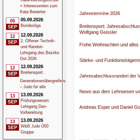
+ Interessenten zum
Kata Bewerter
Jahrestermine 2026
05.09.2026
05
Bundesliga
Breitensport: Jahresabschlus
SEP
Wolfgang Geissler
12.09.2026
12
2. Offener Technik-
SEP
Frohe Weihnachten und alle
und Randori-
Lehrgang des Bezirks
Ost 2026
Stärke- und Funktionsträger
12.09.2026
12
Breitensport:
SEP
Jahresabschlussrandori der 
Generationenübergreifend
– Judo für alle
News aus dem Lehrwesen vo
13.09.2026
13
Prüfungswesen:
SEP
Lehrgang Dan-
Andreas Esper und Daniel Gor
Vorbereitung
13.09.2026
13
W&B Judo Ü50
SEP
Gruppe