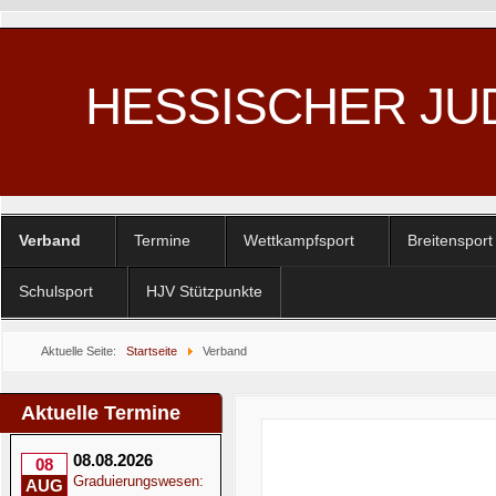
HESSISCHER JU
Verband
Termine
Wettkampfsport
Breitensport
Schulsport
HJV Stützpunkte
Aktuelle Seite:
Startseite
Verband
Aktuelle Termine
08.08.2026
08
Graduierungswesen:
AUG