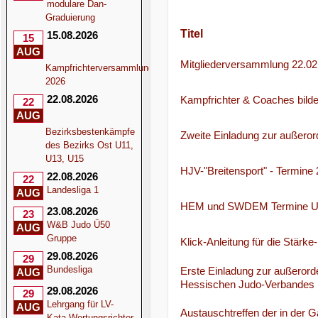
modulare Dan-
Graduierung
Titel
15.08.2026
15
AUG
Mitgliederversammlung 22.02
Kampfrichterversammlung
2026
22.08.2026
Kampfrichter & Coaches bilde
22
AUG
Bezirksbestenkämpfe
Zweite Einladung zur außeror
des Bezirks Ost U11,
U13, U15
HJV-"Breitensport" - Termine
22.08.2026
22
Landesliga 1
AUG
HEM und SWDEM Termine U
23.08.2026
23
W&B Judo Ü50
AUG
Gruppe
Klick-Anleitung für die Stärk
29.08.2026
29
Bundesliga
Erste Einladung zur außerord
AUG
Hessischen Judo-Verbandes
29.08.2026
29
Lehrgang für LV-
AUG
Austauschtreffen der in der 
Kata-Wertungsrichter