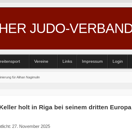
CHER JUDO-VERBAN
reitensport
Vereine
Links
Impressum
Login
ierung für Alihan Nagimulin
eller holt in Riga bei seinem dritten Europa
ntlicht: 27. November 2025