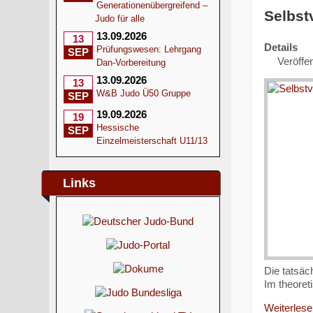
Generationenübergreifend –
Selbst
Judo für alle
13.09.2026
13
Details
Prüfungswesen: Lehrgang
SEP
Veröffe
Dan-Vorbereitung
13.09.2026
13
W&B Judo Ü50 Gruppe
SEP
19.09.2026
19
Hessische
SEP
Einzelmeisterschaft U11/13
Links
Die tatsäc
Im theoret
Weiterlesen