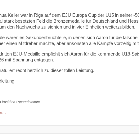
ua Keller war in Riga auf dem EJU Europa Cup der U15 in seiner -5
nal stark besetzten Feld die Bronzemedaille für Deutschland und Hes
 um den Nachwuchs zu sichten und in vier Einheiten weiterzubilden.
ale waren es Sekundenbruchteile, in denen sich Aaron für die falsch
r einen Mitdreher machte, aber ansonsten alle Kämpfe vorzeitig m
 dritten EJU-Medaille empfiehlt sich Aaron für die kommende U18-Sai
26 mit Spannung entgegen.
tuliert recht herzlich zu dieser tollen Leistung.
leitung
s Voskāns / sportafotocom
...