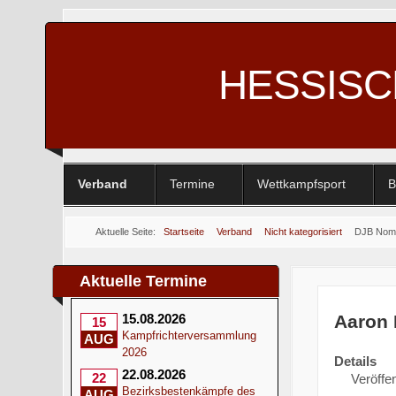
HESSIS
Verband
Termine
Wettkampfsport
B
Aktuelle Seite:
Startseite
Verband
Nicht kategorisiert
DJB Nomin
Aktuelle Termine
Aaron K
15.08.2026
15
Kampfrichterversammlung
AUG
2026
Details
22.08.2026
22
Veröffe
Bezirksbestenkämpfe des
AUG