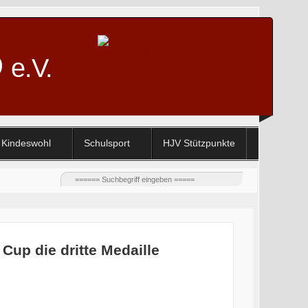
D
e.V.
Kindeswohl
Schulsport
HJV Stützpunkte
 Cup die dritte Medaille