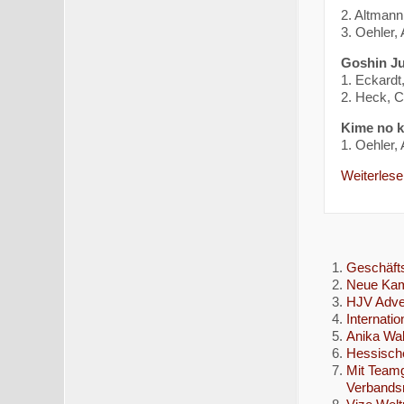
2. Altmann
3. Oehler,
Goshin J
1. Eckardt
2. Heck, C
Kime no k
1. Oehler,
Weiterlesen
Geschäfts
Neue Kamp
HJV Adve
Internati
Anika Wal
Hessisch
Mit Teamg
Verbands