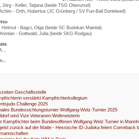
, Jörg - Keller, Tatjana (beide TSG Oberursel)
 Achim - Orth, Hubertus (JC Grünberg / SV Fun-Ball Dortelweil)
utsu
, Helmut - Bagci, Olga (beide SC Budokan Maintal)
hristian - Gottwald, Julia (beide SKG Rodgau)
ata
 A…
...
zeiten Geschäftsstelle
frichterin verstärkt Kampfrichterkollegium
ntsjudo Challenge 2025
onales Bundessichtungsturnier Wolfgang-Welz-Turnier 2025
ldorf wird Vize Veteranen-Weltmeisterin
e Kampfrichter beim Bundesoffenen Wolfgang Welz Turnier in Mann
eist zurück auf der Matte - Hessische ID-Judoka feiern Comeback 
mannschaften