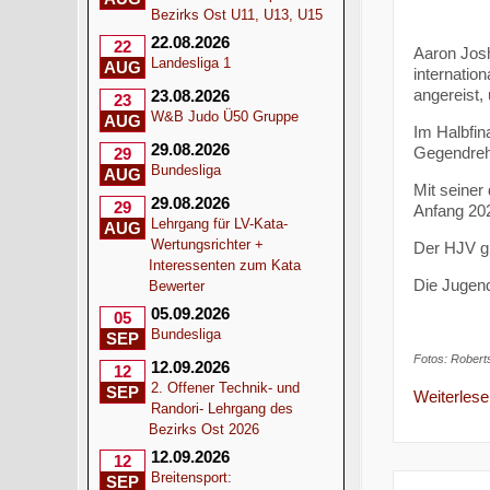
Bezirks Ost U11, U13, U15
22.08.2026
22
Aaron Josh
Landesliga 1
AUG
internatio
angereist,
23.08.2026
23
W&B Judo Ü50 Gruppe
AUG
Im Halbfin
29.08.2026
Gegendrehe
29
Bundesliga
AUG
Mit seiner
29.08.2026
29
Anfang 20
Lehrgang für LV-Kata-
AUG
Wertungsrichter +
Der HJV gra
Interessenten zum Kata
Die Jugend
Bewerter
05.09.2026
05
Bundesliga
SEP
Fotos: Robert
12.09.2026
12
2. Offener Technik- und
SEP
Weiterlesen
Randori- Lehrgang des
Bezirks Ost 2026
12.09.2026
12
Breitensport:
SEP