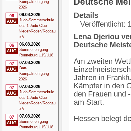
Deutsche Mei
Kompaktlehrgang
2026
Details
06.08.2026
06
Judo-Sommerschule
AUG
Veröffentlicht:
des 1.Judo-Club
Nieder-Roden/Rodgau
Lena Djeriou ver
e.V.
Deutsche Meist
06.08.2026
06
Sommerlehrgang
AUG
Ronneburg U15/U18
Am zweiten Wett
07.08.2026
07
Einzelmeistersch
Dan-
AUG
Kompaktlehrgang
Jahren in Frankf
2026
Kämpfer in den G
07.08.2026
07
Judo-Sommerschule
den Frauen und -
AUG
des 1.Judo-Club
am Start.
Nieder-Roden/Rodgau
e.V.
07.08.2026
Hessen belegt den
07
Sommerlehrgang
AUG
Ronneburg U15/U18