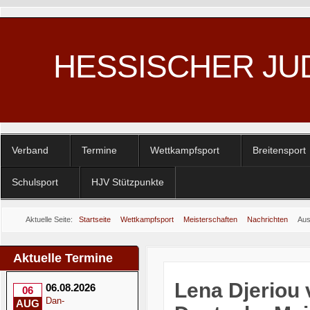
HESSISCHER JU
Verband
Termine
Wettkampfsport
Breitensport
Schulsport
HJV Stützpunkte
Aktuelle Seite:
Startseite
Wettkampfsport
Meisterschaften
Nachrichten
Aus
Aktuelle Termine
Lena Djeriou v
06.08.2026
06
Dan-
AUG