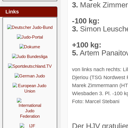
3.
Marek Zimmer
Links
-100 kg:
3.
Simon Leusch
+100 kg:
5.
Artem Panaito
von links nach rechts: L
Djeriou (TSG Nordwest F
Marek Zimmermann (HTG
Wiesbaden 3. Pl. -100 k
Foto: Marcel Stebani
Der HJV gratulier