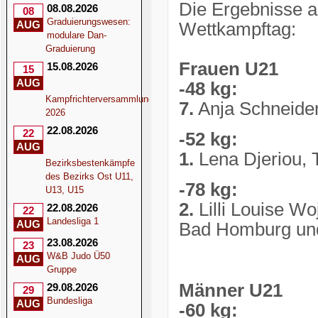
Die Ergebnisse a
08.08.2026
08
Graduierungswesen:
AUG
Wettkampftag:
modulare Dan-
Graduierung
Frauen U21
15.08.2026
15
AUG
-48 kg:
Kampfrichterversammlung
7.
Anja Schneide
2026
22.08.2026
22
-52 kg:
AUG
1.
Lena Djeriou, 
Bezirksbestenkämpfe
des Bezirks Ost U11,
-78 kg:
U13, U15
2.
Lilli Louise Wo
22.08.2026
22
Landesliga 1
AUG
Bad Homburg und 
23.08.2026
23
W&B Judo Ü50
AUG
Gruppe
Männer U21
29.08.2026
29
Bundesliga
AUG
-60 kg: