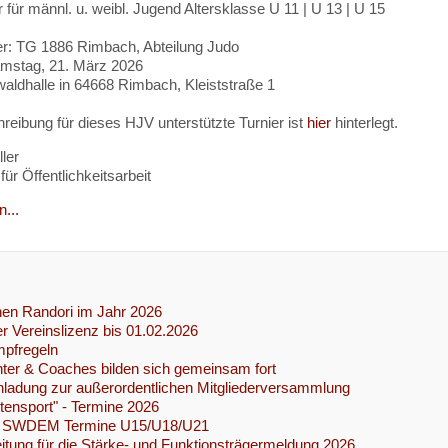
r für männl. u. weibl. Jugend Altersklasse U 11 | U 13 | U 15
er: TG 1886 Rimbach, Abteilung Judo
mstag, 21. März 2026
aldhalle in 64668 Rimbach, Kleiststraße 1
reibung für dieses HJV unterstützte Turnier ist
hier
hinterlegt.
ler
für Öffentlichkeitsarbeit
...
nen Randori im Jahr 2026
r Vereinslizenz bis 01.02.2026
pfregeln
ter & Coaches bilden sich gemeinsam fort
nladung zur außerordentlichen Mitgliederversammlung
tensport" - Termine 2026
 SWDEM Termine U15/U18/U21
eitung für die Stärke- und Funktionsträgermeldung 2026