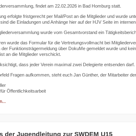
ederversammlung, findet am 22.02.2026 in Bad Homburg statt.
ung erfolgte fristgerecht per Mail/Post an die Mitglieder und wurde un
 sind die Einladungen und Anhänge hier auf der HJV Seite im internen
gliederversammlung wurde vom Gesamtvorstand ein Tätigkeitsbericht 
en wurde das Formular für die Vertretungsvollmacht bei Mitgliederver
in der Funktionsträgermeldung über DokuMe gemeldet wurde und kein
st an die Mitglieder verschickt.
cksichtigt, dass jeder Verein maximal zwei Delegierte entsenden darf.
orfeld Fragen aufkommen, steht euch Jan Günther, der Mitarbeiter der
ler
für Öffentlichkeitsarbeit
...
s der Jugendleitung zur SWDEM U15