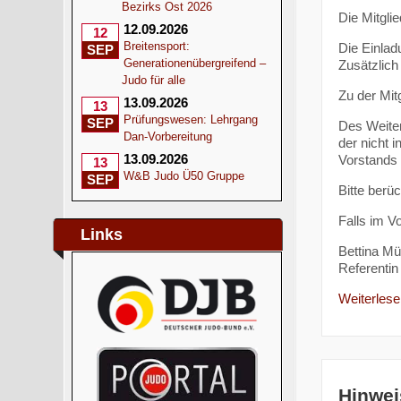
Bezirks Ost 2026
Die Mitgli
12.09.2026
12
Breitensport:
Die Einlad
SEP
Generationenübergreifend –
Zusätzlich
Judo für alle
Zu der Mit
13.09.2026
13
Prüfungswesen: Lehrgang
SEP
Des Weiter
Dan-Vorbereitung
der nicht 
13.09.2026
Vorstands i
13
W&B Judo Ü50 Gruppe
SEP
Bitte berü
Falls im V
Links
Bettina Mül
Referentin 
Weiterlesen
Hinwei