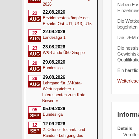
Neben Fas
2026
Einzelmeis
22.08.2026
22
Bezirksbestenkämpfe des
AUG
Die Wettkä
Bezirks Ost U11, U13, U15
begehrten 
22.08.2026
22
Die DEM de
Landesliga 1
AUG
23.08.2026
Die hessis
23
W&B Judo Ü50 Gruppe
Gewichtskl
AUG
Qualifikat
29.08.2026
29
Bundesliga
AUG
Ein herzli
29.08.2026
29
Weiterlesen
Lehrgang für LV-Kata-
AUG
Wertungsrichter +
Interessenten zum Kata
Bewerter
05.09.2026
05
Inform
Bundesliga
SEP
12.09.2026
12
Details
2. Offener Technik- und
SEP
Veröffen
Randori- Lehrgang des