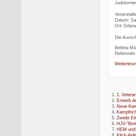
Judoturnie
Veranstalt
Datum: Sa
Ort: Odenw
Die Aussch
Bettina Mül
Referentin 
Weiterlesen
1. Vetera
Erwerb de
Neue Kam
Kampfrich
Zweite Ei
HJV-"Brei
HEM und
Klick-Anl