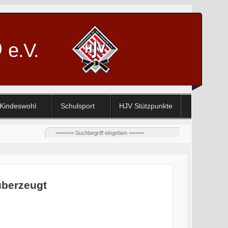
D
e.V.
Kindeswohl
Schulsport
HJV Stützpunkte
berzeugt